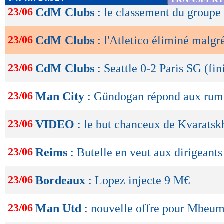
de
23/06
CdM Clubs
: le classement du group
lecture
23/06
CdM Clubs
: l'Atletico éliminé malg
OK
23/06
CdM Clubs
: Seattle 0-2 Paris SG (fin
23/06
Man City
: Gündogan répond aux rum
23/06
VIDEO
: le but chanceux de Kvaratskh
23/06
Reims
: Butelle en veut aux dirigeants
23/06
Bordeaux
: Lopez injecte 9 M€
23/06
Man Utd
: nouvelle offre pour Mbeu