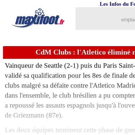
Les Infos du F
emplac
CdM Clubs : l'Atletico éliminé
Vainqueur de Seattle (2-1) puis du Paris Sain
validé sa qualification pour les 8es de finale
clubs malgré sa défaite contre l'Atletico Madr
dans l'ensemble, le club brésilien a pu compter
a repoussé les assauts espagnols jusqu'à l'ouve
de Griezmann (87e).
Les deux équipes terminent cette phase de gro