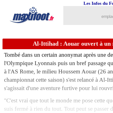
23/06
CdM Clubs
: le classement du group
Les Infos du F
23/06
CdM Clubs
: l'Atletico éliminé malg
emplac
23/06
CdM Clubs
: Seattle 0-2 Paris SG (fin
Al-Ittihad : Aouar ouvert à un
23/06
Man City
: Gündogan répond aux rum
Tombé dans un certain anonymat après une der
23/06
VIDEO
: le but chanceux de Kvaratskh
l'Olympique Lyonnais puis un bref passage qui
à l'AS Rome, le milieu Houssem Aouar (26 ans
23/06
Reims
: Butelle en veut aux dirigeants
championnat cette saison) s'est relancé à Al-Itti
23/06
Bordeaux
: Lopez injecte 9 M€
s'agissait d'une aventure furtive pour lui rouvr
"C'est vrai que tout le monde me pose cette qu
23/06
Man Utd
: nouvelle offre pour Mbeu
suis fermé à rien du tout. Tout peut se passer d