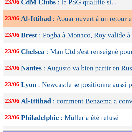
23/06
CdM Clubs
: le PSG qualifié si...
de
lecture
23/06
Al-Ittihad
: Aouar ouvert à un retour 
OK
23/06
Brest
: Pogba à Monaco, Roy valide 
23/06
Chelsea
: Man Utd s'est renseigné po
23/06
Nantes
: Augusto va bien partir en Rus
23/06
Lyon
: Newcastle se positionne aussi 
23/06
Al-Ittihad
: comment Benzema a conv
23/06
Philadelphie
: Müller a été refusé