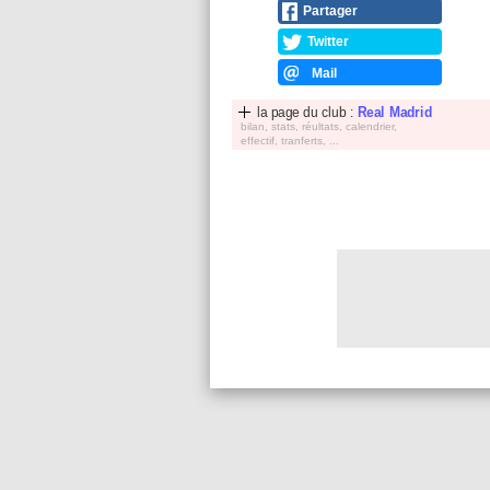
Partager
Twitter
Mail
la page du club :
Real Madrid
bilan, stats, réultats, calendrier,
effectif, tranferts, ...