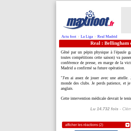
Actu foot
La Liga
Real Madrid
>
>
Real : Bellingham 
Gêné par un pépin physique à l'épaule 
toutes compétitions cette saison) va pass
conférence de presse, en marge de la vic
Madrid a confirmé sa future opération.
"J'en ai assez de jouer avec une attelle.
monde des clubs. Je perds patience, et je 
anglais.
Cette intervention médicale devrait le teni
Lu 14.732 fois
- Clém
afficher les réactions (2)