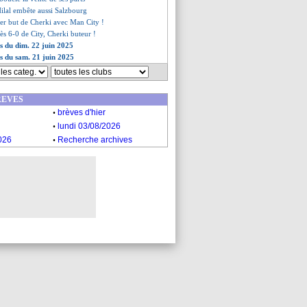
Hilal embête aussi Salzbourg
ier but de Cherki avec Man City !
cès 6-0 de City, Cherki buteur !
es du dim. 22 juin 2025
es du sam. 21 juin 2025
REVES
.
brèves d'hier
.
lundi 03/08/2026
.
026
Recherche archives