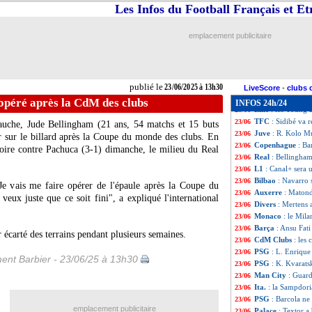
Brest
: Pogba à 
23/06
Les Infos du Football Français et E
Chelsea
: Man Ut
23/06
Nantes
: Augusto 
23/06
emplacement publicitaire
Lyon
: Newcastle 
23/06
Al-Ittihad
: comm
23/06
Philadelphie
: Mü
23/06
Palace
: Textor-J
23/06
publié le
23/06/2025 à 13h30
Real
: Courtois t
23/06
LiveScore
-
clubs 
Liverpool
: Nuñe
23/06
opéré après la CdM des clubs
INFOS 24h/24
Lille
: les Young 
23/06
TFC
: Sidibé va r
23/06
gauche, Jude
Bellingham
(21 ans, 54 matchs et 15 buts
Juve
: R. Kolo Mu
23/06
er sur le billard après la Coupe du monde des clubs. En
Copenhague
: Ba
23/06
toire contre Pachuca (3-1) dimanche, le milieu du Real
Real
: Bellingham
23/06
L1
: Canal+ sera 
23/06
Bilbao
: Navarro 
23/06
 Je vais me faire opérer de l'épaule après la Coupe du
Auxerre
: Matond
23/06
veux juste que ce soit fini", a expliqué l'international
Divers
: Mertens 
23/06
Monaco
: le Mil
23/06
Barça
: Ansu Fat
23/06
r écarté des terrains pendant plusieurs semaines.
CdM Clubs
: les
23/06
PSG
: L. Enrique
23/06
ent Barbier - 23/06/25 à 13h30
PSG
: K. Kvarats
23/06
Man City
: Guard
23/06
Ita.
: la Sampdori
23/06
PSG
: Barcola ne
23/06
emplacement publicitaire
Palace
: Textor a
23/06