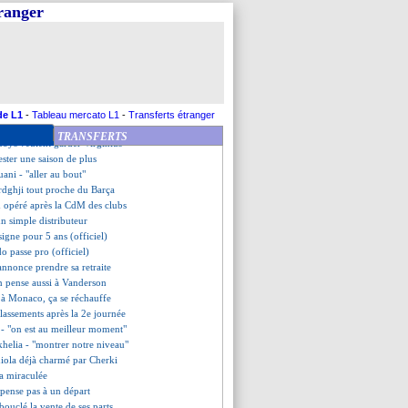
Monaco, Roy valide à 100%
tranger
d s'est renseigné pour Nkunku
va bien partir en Russie
se positionne aussi pour Fofana
ent Benzema a convaincu Aouar
ller a été refusé
ohnson, le club confirme (off.)
ance Asencio
de L1
-
Tableau mercato L1
-
Transferts étranger
z donne son feu vert à Naples
TRANSFERTS
Boys veulent garder Virginius
ester une saison de plus
ani - "aller au bout"
rdghji tout proche du Barça
 opéré après la CdM des clubs
un simple distributeur
signe pour 5 ans (officiel)
o passe pro (officiel)
annonce prendre sa retraite
an pense aussi à Vanderson
i à Monaco, ça se réchauffe
 classements après la 2e journée
 - "on est au meilleur moment"
khelia - "montrer notre niveau"
iola déjà charmé par Cherki
a miraculée
 pense pas à un départ
 bouclé la vente de ses parts