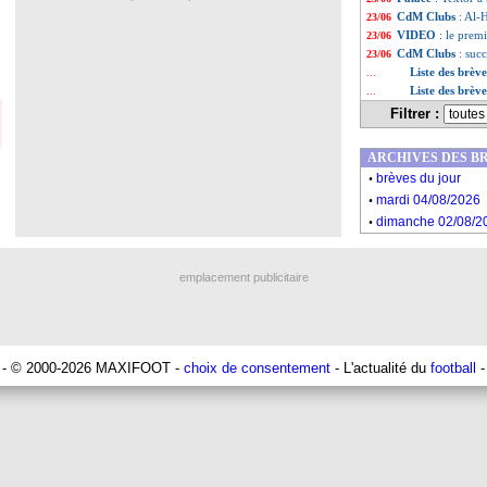
CdM Clubs
: Al-
23/06
VIDEO
: le prem
23/06
CdM Clubs
: suc
23/06
Liste des brèv
...
Liste des brèv
...
Filtrer :
ARCHIVES DES B
.
brèves du jour
.
mardi 04/08/2026
.
dimanche 02/08/2
emplacement publicitaire
- © 2000-2026 MAXIFOOT -
choix de consentement
- L'actualité du
football
-