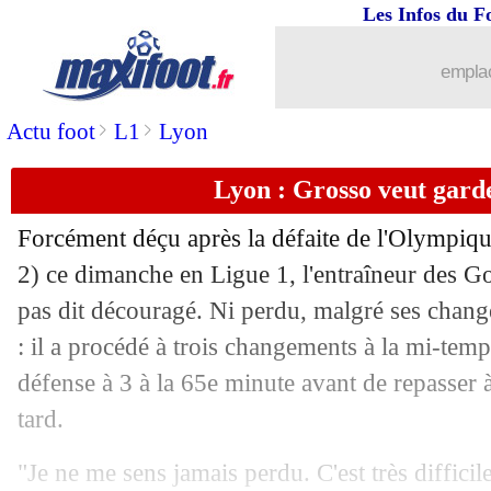
Les Infos du F
emplac
>
>
Actu foot
L1
Lyon
Lyon : Grosso veut gard
Forcément déçu après la défaite de l'Olympiqu
2) ce dimanche en Ligue 1, l'entraîneur des G
pas dit découragé. Ni perdu, malgré ses change
: il a procédé à trois changements à la mi-temp
défense à 3 à la 65e minute avant de repasser 
tard.
"Je ne me sens jamais perdu. C'est très difficile