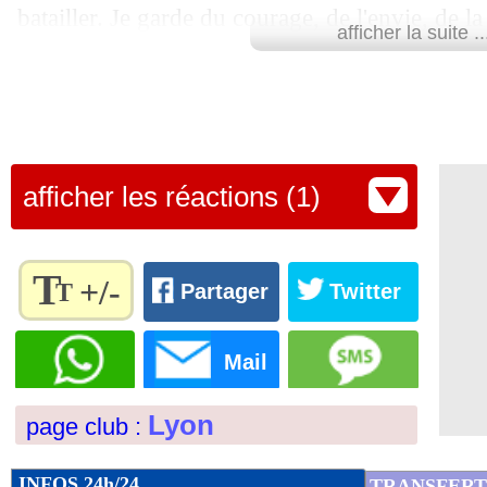
batailler. Je garde du courage, de l'envie, de l
afficher la suite ..
sur les joueurs qui ont ces caractéristiques. Je 
joueurs fonctionne encore, mais je dois faire
le match, on a plusieurs occasions... on prend
rapidement. Il y a des choses à améliorer pour
afficher les réactions (1)
remonter au classement. Ce n'est pas facile de
l'OL, pour cette histoire, ce club, ces supporter
confirmé avoir la confiance de son patron Joh
T
+/-
T
Partager
Twitter
Lu 7.329 fois
- Clément Barbier 
Règlez la
taille du
Mail
texte
pour
Lyon
page club :
l'adapter
à vos
préférences
INFOS 24h/24
TRANSFERT