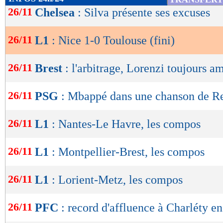
de
26/11
Chelsea
: Silva présente ses excuses
plus soutenu, l’OGCN multipliait les mouvem
lecture
frappe de Lotomba captée par Restes. Cependant
26/11
L1
: Nice 1-0 Toulouse (fini)
OK
rythme chutait à nouveau avec une équipe azu
26/11
Brest
: l'arbitrage, Lorenzi toujours a
Contrairement à la première période, le TFC s
conserver le cuir et semblait impuissant face a
26/11
PSG
: Mbappé dans une chanson de R
pourtant, Cissoko était proche d’égaliser, mai
devant sa ligne après un premier tacle de Dante
26/11
L1
: Nantes-Le Havre, les compos
Brésilien enflammait la partie avec une comb
26/11
L1
: Montpellier-Brest, les compos
la frappe était cette fois-ci repoussée par Desl
Solide jusqu’au bout avec une ultime parade d
26/11
L1
: Lorient-Metz, les compos
Gelabert, Nice empochait un succès précieux.
26/11
PFC
: record d'affluence à Charléty e
Résultats, classement, buteurs et ca