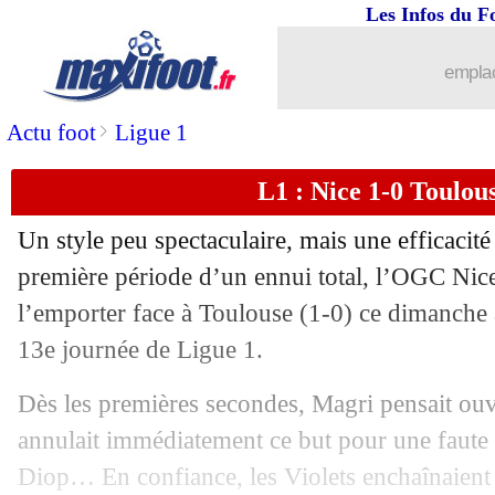
Les Infos du F
26/11
L1
: Rennes 3-1 Reims (fini)
emplac
26/11
Troyes
: Kisnorbo, c'est fini (officiel)
>
Actu foot
Ligue 1
26/11
Toulouse
: but refusé, Martinez Novel
L1 : Nice 1-0 Toulous
26/11
Nice
: jamais mené en 13 matchs, une
Un style peu spectaculaire, mais une efficacit
26/11
VIDEO
: la bicyclette magique de Ga
première période d’un ennui total, l’OGC Nice
l’emporter face à Toulouse (1-0) ce dimanche à 
26/11
Nice
: Diop, une blessure sérieuse...
13e journée de Ligue 1.
26/11
Ang.
: Tottenham renversé par Aston V
Dès les premières secondes, Magri pensait ouvri
annulait immédiatement ce but pour une faute 
26/11
L1
: Montpellier 1-3 Brest (fini)
Diop… En confiance, les Violets enchaînaient 