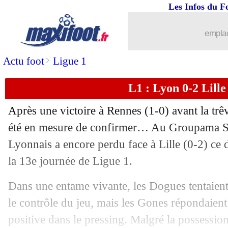
Les Infos du F
emplac
>
Actu foot
Ligue 1
L1 : Lyon 0-2 Lille 
Après une victoire à Rennes (1-0) avant la trê
été en mesure de confirmer… Au Groupama S
Lyonnais a encore perdu face à Lille (0-2) ce
la 13e journée de Ligue 1.
...
brèves d'AUJOURD'HUI ( 7 août 202
Dans une entame vivante, les Dogues tentaien
le contrôle du jeu, mais les Gones répondaient
...
Liste des brèves du lun. 27 novembre 
positive dans le pressing. Malgré la possessio