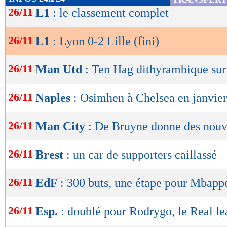
de
26/11
L1
: le classement complet
Mais à l’inverse, Lopes devait se mettre en ac
lecture
d’Haraldsson et de David. Puis sur un corner, 
26/11
L1
: Lyon 0-2 Lille (fini)
OK
avait une occasion en or de relancer les débats
les tribunes ! Dans la foulée, Chevalier sortai
26/11
Man Utd
: Ten Hag dithyrambique su
les Lyonnais en remportant deux duels devant
26/11
Naples
: Osimhen à Chelsea en janvier
Dégoûté par le portier nordiste, l’OL peinait e
débats, avec une maîtrise très stérile du ballon
26/11
Man City
: De Bruyne donne des nouv
Virage Nord se permettait de chambrer sa pro
26/11
Brest
: un car de supporters caillassé
d’ambiance… Impuissants sur les dernières mi
donnaient le sentiment de se contenter de ce ré
26/11
EdF
: 300 buts, une étape pour Mbapp
ultime occasion loupée par Moreira. Et sous le
renouait logiquement avec la défaite.
26/11
Esp.
: doublé pour Rodrygo, le Real le