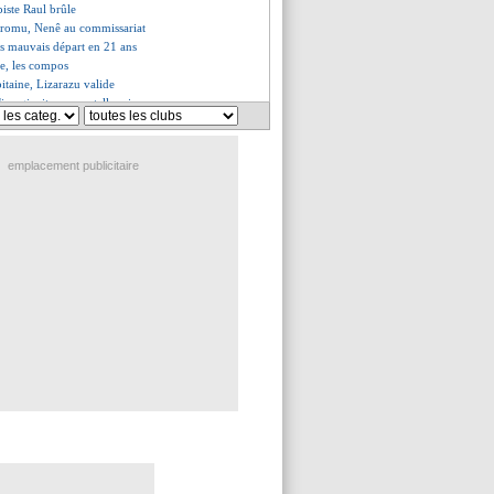
 piste Raul brûle
promu, Nenê au commissariat
us mauvais départ en 21 ans
e, les compos
itaine, Lizarazu valide
'imaginait pas une telle crise
nt une montée en puissance
émonte Aubameyang !
era pas remplacé
emplacement publicitaire
 fermée cet hiver
ino secoue ses joueurs
nn, Aguirre s'incline aussi
ra ne cache pas ses regrets
e ne peut pas sortir Griezmann
end des explications
 historique de Camarda !
ves du sam. 25 novembre 2023
es du ven. 24 novembre 2023