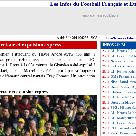
Les Infos du Football Français et E
Reims
: Abdelhami
26/11
L1
: Rennes 3-1 R
26/11
Troyes
: Kisnorbo,
26/11
emplacement publicitaire
Toulouse
: but re
26/11
Nice
: jamais men
26/11
VIDEO
: la bicy
26/11
Nice
: Diop, une b
26/11
publié le
26/11/2023 à 16h33
LiveScore
-
clubs 
Ang.
: Tottenham 
26/11
retour et expulsion express
INFOS 24h/24
L1
: Montpellier 1
26/11
L1
: Nantes 0-0 L
26/11
ernier, l'attaquant du Havre André Ayew (33 ans, 1
L1
: Lorient 2-3 M
26/11
é ses grands débuts avec le club normand contre le FC
Nantes
: la folle
26/11
ue 1. Entré à la 65e minute, le Ghanéen a été expulsé 2
Le Havre
: Ayew,
26/11
duel, l'ancien Marseillais a été emporté par sa fougue et
L1
: Rennes-Reim
26/11
 du défenseur central nantais Eray Cömert. Un retour très
OM
: Renaud a d
26/11
Nice
: Farioli rép
26/11
Union Berlin
: Be
26/11
etour et expulsion express
Chelsea
: Silva p
26/11
L1
: Nice 1-0 Tou
26/11
Brest
: l'arbitrag
26/11
PSG
: Mbappé da
26/11
L1
: Nantes-Le H
26/11
L1
: Montpellier-
26/11
L1
: Lorient-Metz
26/11
PFC
: record d'a
26/11
PSG
: Donnarumm
26/11