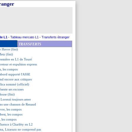
tranger
d dégoûté par la reprise
eims (fini)
 c'est fini (officiel)
fusé, Martinez Novell perdu
é en 13 matchs, une première
clette magique de Garnacho !
lessure sérieuse...
de L1
-
Tableau mercato L1
-
Transferts étranger
renversé par Aston Villa
TRANSFERTS
-3 Brest (fini)
e Havre (fini)
etz (fini)
 première en L1 de Touré
 retour et expulsion express
s, les compos
'abord supporté l'ASSE
ond encore aux critiques
jlica nommé (officiel)
résente ses excuses
louse (fini)
e, Lorenzi toujours amer
ns une chanson de Renaud
avre, les compos
Brest, les compos
, les compos
ffluence à Charléty en L2
a, Lizarazu ne comprend pas