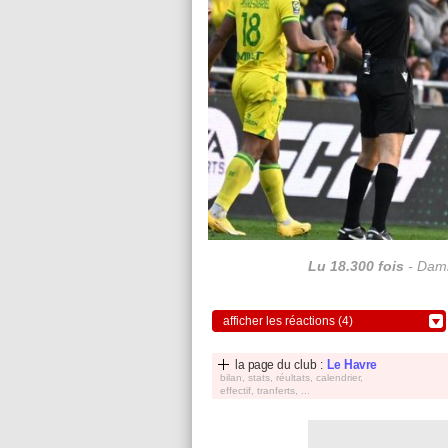
Lu 18.300 fois
- Dami
afficher les réactions (4)
la page du club :
Le Havre
bilan, stats, réultats, calendrier,
effectif, tranferts, ...