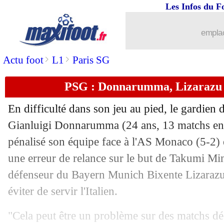
Les Infos du F
26/11
L1
: Montpellier 1-3 Brest (fini)
emplac
26/11
L1
: Nantes 0-0 Le Havre (fini)
>
>
Actu foot
L1
Paris SG
26/11
L1
: Lorient 2-3 Metz (fini)
PSG : Donnarumma, Lizarazu 
26/11
Nantes
: la folle première en L1 de To
En difficulté dans son jeu au pied, le gardien
26/11
Le Havre
: Ayew, retour et expulsion 
Gianluigi
Donnarumma
(24 ans, 13 matchs en 
pénalisé son équipe face à l'AS Monaco (5-2)
26/11
L1
: Rennes-Reims, les compos
une erreur de relance sur le but de Takumi Mi
défenseur du Bayern Munich Bixente Lizarazu, 
26/11
OM
: Renaud a d'abord supporté l'AS
éviter de servir l'Italien.
26/11
Nice
: Farioli répond encore aux critiq
"Cela peut être un problème sur des matchs déc