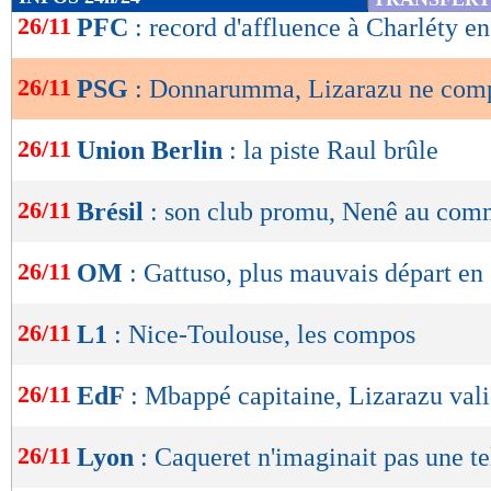
de
26/11
PFC
: record d'affluence à Charléty e
lecture
26/11
PSG
: Donnarumma, Lizarazu ne com
OK
26/11
Union Berlin
: la piste Raul brûle
26/11
Brésil
: son club promu, Nenê au comm
26/11
OM
: Gattuso, plus mauvais départ en
26/11
L1
: Nice-Toulouse, les compos
26/11
EdF
: Mbappé capitaine, Lizarazu val
26/11
Lyon
: Caqueret n'imaginait pas une te