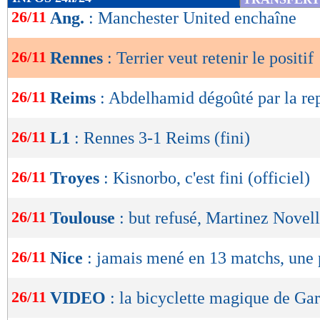
de
26/11
Ang.
: Manchester United enchaîne
lecture
26/11
Rennes
: Terrier veut retenir le positif
OK
26/11
Reims
: Abdelhamid dégoûté par la re
26/11
L1
: Rennes 3-1 Reims (fini)
26/11
Troyes
: Kisnorbo, c'est fini (officiel)
26/11
Toulouse
: but refusé, Martinez Novel
26/11
Nice
: jamais mené en 13 matchs, une
26/11
VIDEO
: la bicyclette magique de Ga