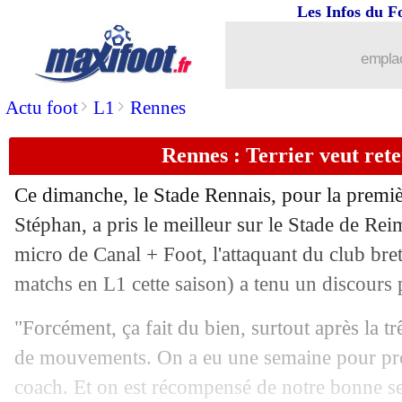
Les Infos du F
26/11
Lille
: la défense, satisfaction de Fons
emplac
26/11
Lille
: David libéré et ravi
>
>
Actu foot
L1
Rennes
26/11
Lyon
: Akouokou résigné...
Rennes : Terrier veut reten
26/11
Lille
: Santos savoure son premier but
Ce dimanche, le Stade Rennais, pour la premièr
26/11
Ita.
: pas de vainqueur entre la Juve et 
Stéphan, a pris le meilleur sur le Stade de Re
micro de Canal + Foot, l'attaquant du club br
26/11
L1
: le classement complet
matchs en L1 cette saison) a tenu un discours p
26/11
L1
: Lyon 0-2 Lille (fini)
"Forcément, ça fait du bien, surtout après la tr
de mouvements. On a eu une semaine pour pré
26/11
Man Utd
: Ten Hag dithyrambique su
coach. Et on est récompensé de notre bonne s