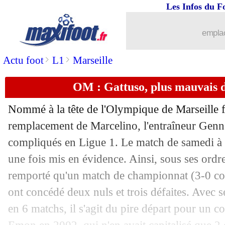
Les Infos du F
26/11
Nantes
: la folle première en L1 de To
emplac
26/11
Le Havre
: Ayew, retour et expulsion 
>
>
Actu foot
L1
Marseille
26/11
L1
: Rennes-Reims, les compos
OM : Gattuso, plus mauvais d
26/11
OM
: Renaud a d'abord supporté l'AS
Nommé à la tête de l'Olympique de Marseille 
26/11
Nice
: Farioli répond encore aux critiq
remplacement de Marcelino, l'entraîneur Genn
compliqués en Ligue 1. Le match de samedi à 
26/11
Union Berlin
: Bejlica nommé (officie
une fois mis en évidence. Ainsi, sous ses ordr
remporté qu'un match de championnat (3-0 con
26/11
Chelsea
: Silva présente ses excuses
ont concédé deux nuls et trois défaites. Avec s
en 6 matchs, il s'agit du pire départ pour un 
26/11
L1
: Nice 1-0 Toulouse (fini)