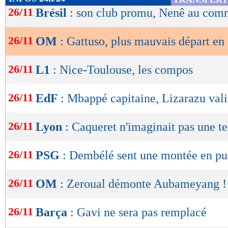
de
26/11
Brésil
: son club promu, Nenê au comm
lecture
26/11
OM
: Gattuso, plus mauvais départ en
OK
26/11
L1
: Nice-Toulouse, les compos
26/11
EdF
: Mbappé capitaine, Lizarazu val
26/11
Lyon
: Caqueret n'imaginait pas une te
26/11
PSG
: Dembélé sent une montée en pu
26/11
OM
: Zeroual démonte Aubameyang !
26/11
Barça
: Gavi ne sera pas remplacé