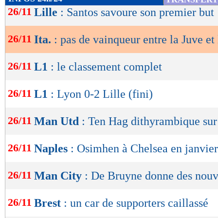
de
26/11
Lille
: Santos savoure son premier but
lecture
26/11
Ita.
: pas de vainqueur entre la Juve et 
OK
26/11
L1
: le classement complet
26/11
L1
: Lyon 0-2 Lille (fini)
26/11
Man Utd
: Ten Hag dithyrambique su
26/11
Naples
: Osimhen à Chelsea en janvier
26/11
Man City
: De Bruyne donne des nouv
26/11
Brest
: un car de supporters caillassé