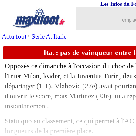
Les Infos du F
emplac
>
Actu foot
Serie A, Italie
Ita. : pas de vainqueur entre l
Opposés ce dimanche à l'occasion du choc de l
l'Inter Milan, leader, et la Juventus Turin, deu
départager (1-1). Vlahovic (27e) avait pourta
d'ouvrir le score, mais Martinez (33e) lui a r
instantanément.
Statu quo au classement, ce qui permet à l'AC 
longueurs de la première place.