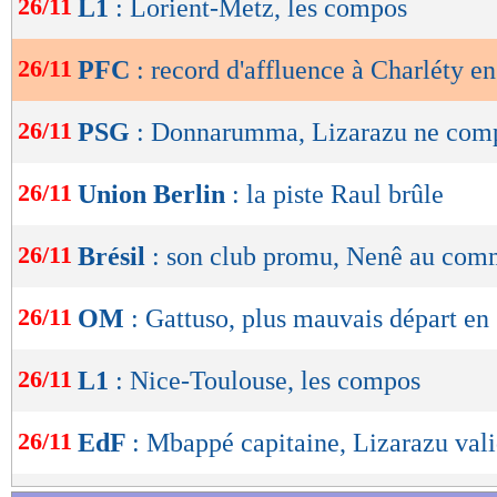
26/11
L1
: Lorient-Metz, les compos
de
lecture
26/11
PFC
: record d'affluence à Charléty e
OK
26/11
PSG
: Donnarumma, Lizarazu ne com
26/11
Union Berlin
: la piste Raul brûle
26/11
Brésil
: son club promu, Nenê au comm
26/11
OM
: Gattuso, plus mauvais départ en
26/11
L1
: Nice-Toulouse, les compos
26/11
EdF
: Mbappé capitaine, Lizarazu val