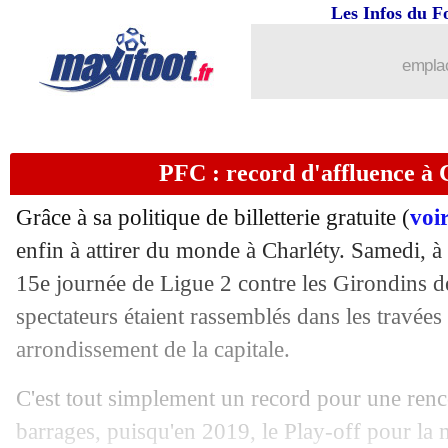
26/11
Ang.
: Tottenham renversé par Aston V
Les Infos du F
26/11
L1
: Montpellier 1-3 Brest (fini)
emplac
26/11
L1
: Nantes 0-0 Le Havre (fini)
PFC : record d'affluence à 
26/11
L1
: Lorient 2-3 Metz (fini)
Grâce à sa politique de billetterie gratuite (
voir
26/11
Nantes
: la folle première en L1 de To
enfin à attirer du monde à Charléty. Samedi, à
15e journée de Ligue 2 contre les Girondins 
26/11
Le Havre
: Ayew, retour et expulsion 
spectateurs étaient rassemblés dans les travées
26/11
L1
: Rennes-Reims, les compos
arrondissement de la capitale.
C'est tout simplement un record pour une renc
26/11
OM
: Renaud a d'abord supporté l'AS
barrages, puisqu'en 2019, le Play-off pour la 