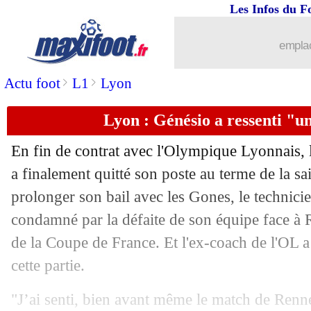
Les Infos du F
10/06
OM
: Strootman a pourtant l'envie...
emplac
10/06
Barça
: prix fixé pour Semedo
>
>
Actu foot
L1
Lyon
10/06
Naples
: James, Ancelotti continue son
Lyon : Génésio a ressenti "u
10/06
PSG
: Griezmann-Mbappé, l'improbab
En fin de contrat avec l'Olympique Lyonnais, 
10/06
Roma
: Gonalons au rebond en Anglet
a finalement quitté son poste au terme de la s
prolonger son bail avec les Gones, le technicie
10/06
Lille
: l'OM aussi pense à Kone !
condamné par la défaite de son équipe face à 
de la Coupe de France. Et l'ex-coach de l'OL a 
10/06
PSG
: la belle opportunité Sarabia sais
cette partie.
10/06
Man Utd
: Eriksen pour oublier Pogba
"J’ai senti, bien avant même le match de Renne