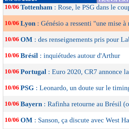
de
10/06
Tottenham
: Rose, le PSG dans le cou
lecture
10/06
Lyon
: Génésio a ressenti "une mise à
OK
10/06
OM
: des renseignements pris pour L
10/06
Brésil
: inquiétudes autour d'Arthur
10/06
Portugal
: Euro 2020, CR7 annonce la
10/06
PSG
: Leonardo, un doute sur le timin
10/06
Bayern
: Rafinha retourne au Brésil (o
10/06
OM
: Sanson, ça discute avec West H