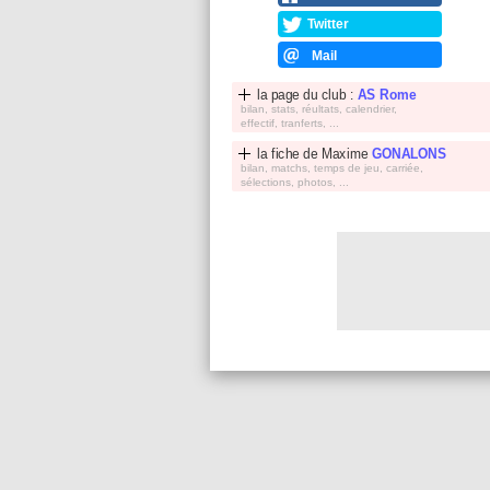
Twitter
Mail
la page du club :
AS Rome
bilan, stats, réultats, calendrier,
effectif, tranferts, ...
la fiche de
Maxime
GONALONS
bilan, matchs, temps de jeu, carriée,
sélections, photos, ...