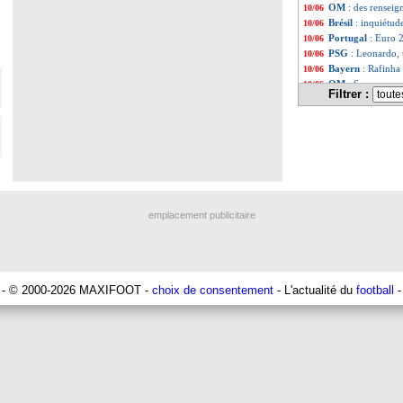
OM
: des rensei
10/06
Brésil
: inquiétud
10/06
Portugal
: Euro 
10/06
PSG
: Leonardo, 
10/06
Bayern
: Rafinha 
10/06
OM
: Sanson, ça
10/06
Filtrer :
Juve
: quand Ron
10/06
Dijon
: Kombouaré,
10/06
Liste des brèv
...
Liste des brèv
...
emplacement publicitaire
- © 2000-2026 MAXIFOOT -
choix de consentement
- L'actualité du
football
-