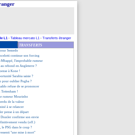
tranger
resse aussi à Nsoki
jk reste fier de son pays
Real, Deschamps confirme
rêve de Kamara
 préparateur physique s'en va
rojette sur l'avenir
e offre pour de Ligt ?
de L1
-
Tableau mercato L1
-
Transferts étranger
ndo Santos était aux anges
TRANSFERTS
 pourtant l'envie...
é pour Semedo
ncelotti continue son forcing
-Mbappé, l'improbable rumeur
 au rebond en Angleterre ?
 pense à Kone !
portunité Sarabia saisie ?
en pour oublier Pogba ?
naldo refuse de se prononcer
 à Tottenham !
olle rumeur Mourinho
erdu de la valeur
miné à se relancer
er pense à un départ
, Draxler confirme son envie
éfinitivement vendu (off.)
, le PSG dans le coup ?
ressenti "une mise à mort"