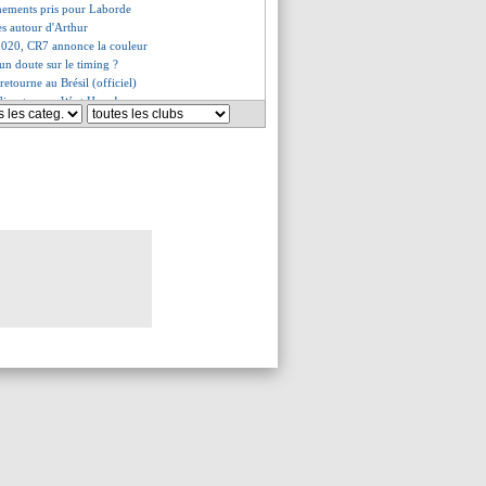
gnements pris pour Laborde
es autour d'Arthur
2020, CR7 annonce la couleur
un doute sur le timing ?
retourne au Brésil (officiel)
 discute avec West Ham !
aldo drague de Ligt !
 c'est bien fini (officiel)
es du dim. 9 juin 2019
es du sam. 8 juin 2019