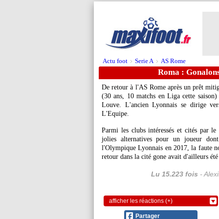
Actu foot
Serie A
AS Rome
>
>
Roma : Gonalons
De retour à l'AS Rome après un prêt mitig
(30 ans, 10 matchs en Liga cette saison) 
Louve. L'ancien Lyonnais se dirige ver
L'Equipe.
Parmi les clubs intéressés et cités par 
jolies alternatives pour un joueur don
l'Olympique Lyonnais en 2017, la faute n
retour dans la cité gone avait d'ailleurs ét
Lu 15.223 fois
- Alex
afficher les réactions (+)
Partager