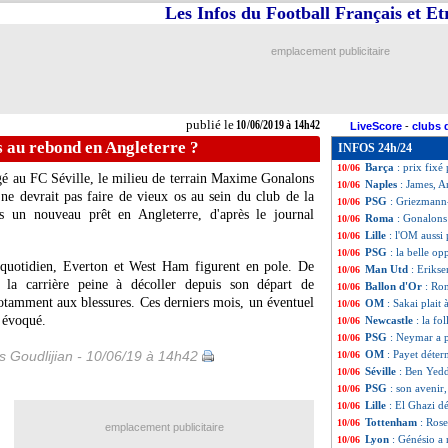
Les Infos du Football Français et E
PSG
: l'OL s'inté
10/06
Pays-Bas
: van Di
10/06
EdF
: Mendy au 
10/06
emplacement publicitaire
OM
: West Ham 
10/06
Real
: Pintus, le
10/06
PSG
: Areola se p
10/06
Barça
: une ultim
10/06
publié le
10/06/2019 à 14h42
LiveScore
-
clubs 
Portugal
: Ferna
10/06
 au rebond en Angleterre ?
INFOS 24h/24
OM
: Strootman a
10/06
Barça
: prix fix
10/06
é au FC Séville, le milieu de terrain
Maxime Gonalons
Naples
: James, A
10/06
ne devrait pas faire de vieux os au sein du club de la
PSG
: Griezmann
10/06
s un nouveau prêt en Angleterre, d'après le journal
Roma
: Gonalons
10/06
Lille
: l'OM aussi
10/06
PSG
: la belle op
10/06
le quotidien, Everton et West Ham figurent en pole. De
Man Utd
: Eriks
10/06
t la carrière peine à décoller depuis son départ de
Ballon d'Or
: Ro
10/06
otamment aux blessures. Ces derniers mois, un éventuel
OM
: Sakai plait
10/06
é évoqué.
Newcastle
: la f
10/06
PSG
: Neymar a p
10/06
is Goudlijian - 10/06/19 à 14h42
OM
: Payet déter
10/06
Séville
: Ben Yedd
10/06
PSG
: son avenir
10/06
Lille
: El Ghazi d
10/06
Tottenham
: Rose
10/06
emplacement publicitaire
Lyon
: Génésio a 
10/06