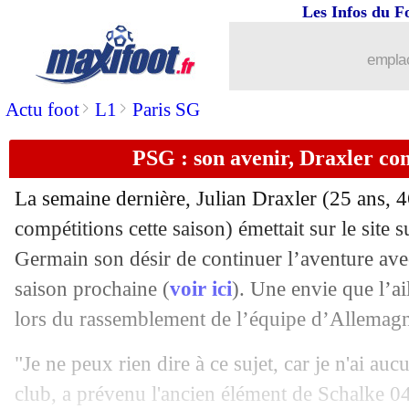
Les Infos du F
10/06
PSG
: Areola se projette sur l'avenir
emplac
10/06
Barça
: une ultime offre pour de Ligt 
>
>
Actu foot
L1
Paris SG
10/06
Portugal
: Fernando Santos était aux 
PSG : son avenir, Draxler co
10/06
OM
: Strootman a pourtant l'envie...
La semaine dernière,
Julian Draxler
(25 ans, 4
10/06
Barça
: prix fixé pour Semedo
compétitions cette saison) émettait sur le site su
Germain son désir de continuer l’aventure avec 
10/06
Naples
: James, Ancelotti continue son
saison prochaine (
voir ici
). Une envie que l’a
lors du rassemblement de l’équipe d’Allemag
10/06
PSG
: Griezmann-Mbappé, l'improbab
"Je ne peux rien dire à ce sujet, car je n'ai auc
10/06
Roma
: Gonalons au rebond en Anglet
club, a prévenu l'ancien élément de Schalke 0