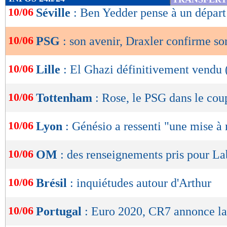
de
10/06
Séville
: Ben Yedder pense à un départ
lecture
10/06
PSG
: son avenir, Draxler confirme so
OK
10/06
Lille
: El Ghazi définitivement vendu (
10/06
Tottenham
: Rose, le PSG dans le cou
10/06
Lyon
: Génésio a ressenti "une mise à
10/06
OM
: des renseignements pris pour L
10/06
Brésil
: inquiétudes autour d'Arthur
10/06
Portugal
: Euro 2020, CR7 annonce la