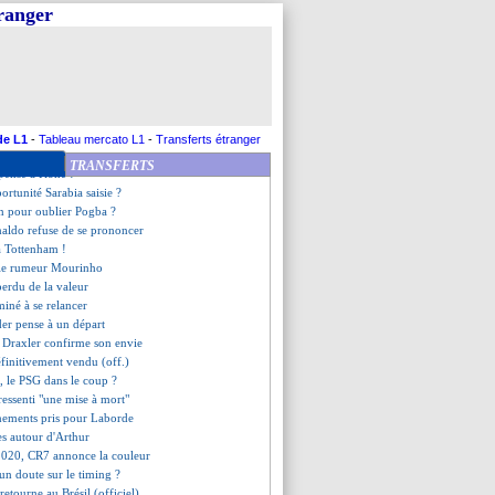
 préparateur physique s'en va
tranger
rojette sur l'avenir
e offre pour de Ligt ?
ndo Santos était aux anges
 pourtant l'envie...
é pour Semedo
ncelotti continue son forcing
-Mbappé, l'improbable rumeur
de L1
-
Tableau mercato L1
-
Transferts étranger
 au rebond en Angleterre ?
TRANSFERTS
 pense à Kone !
portunité Sarabia saisie ?
en pour oublier Pogba ?
naldo refuse de se prononcer
 à Tottenham !
olle rumeur Mourinho
erdu de la valeur
miné à se relancer
er pense à un départ
, Draxler confirme son envie
éfinitivement vendu (off.)
, le PSG dans le coup ?
ressenti "une mise à mort"
gnements pris pour Laborde
es autour d'Arthur
2020, CR7 annonce la couleur
un doute sur le timing ?
retourne au Brésil (officiel)