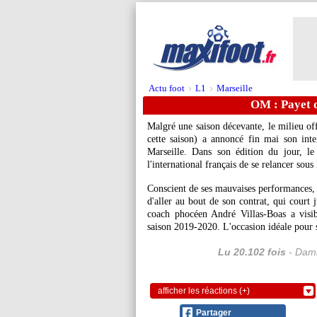
Actu foot
L1
Marseille
>
>
OM : Payet d
Malgré une saison décevante, le milieu of
cette saison) a annoncé fin mai son int
Marseille. Dans son édition du jour, l
l'international français de se relancer sous
Conscient de ses mauvaises performances, 
d'aller au bout de son contrat, qui court
coach phocéen André Villas-Boas a visib
saison 2019-2020. L'occasion idéale pour s
Lu 20.102 fois
- Dami
afficher les réactions (+)
Partager