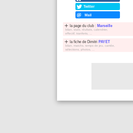
Twitter
Mail
la page du club :
Marseille
bilan, stats, réultats, calendrier,
effectif, tranferts, ...
la fiche de
Dimitri
PAYET
bilan, matchs, temps de jeu, carriée,
sélections, photos, ...