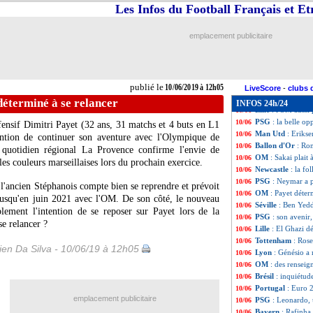
Real
: Pintus, le
10/06
Les Infos du Football Français et E
PSG
: Areola se p
10/06
Barça
: une ultim
10/06
emplacement publicitaire
Portugal
: Ferna
10/06
OM
: Strootman a
10/06
Barça
: prix fix
10/06
Naples
: James, A
10/06
publié le
10/06/2019 à 12h05
PSG
: Griezmann
10/06
LiveScore
-
clubs 
Roma
: Gonalons
10/06
éterminé à se relancer
INFOS 24h/24
Lille
: l'OM aussi
10/06
PSG
: la belle op
10/06
fensif
Dimitri Payet
(32 ans, 31 matchs et 4 buts en L1
Man Utd
: Eriks
10/06
ention de continuer son aventure avec l'Olympique de
Ballon d'Or
: Ro
10/06
e quotidien régional La Provence confirme l'envie de
OM
: Sakai plait
10/06
 les couleurs marseillaises lors du prochain exercice.
Newcastle
: la f
10/06
PSG
: Neymar a p
10/06
l'ancien Stéphanois compte bien se reprendre et prévoit
OM
: Payet déter
10/06
 jusqu'en juin 2021 avec l'OM. De son côté, le nouveau
Séville
: Ben Yedd
10/06
lement l'intention de se reposer sur Payet lors de la
PSG
: son avenir
10/06
e relancer ?
Lille
: El Ghazi d
10/06
Tottenham
: Rose
10/06
en Da Silva - 10/06/19 à 12h05
Lyon
: Génésio a 
10/06
OM
: des rensei
10/06
Brésil
: inquiétud
10/06
Portugal
: Euro 
10/06
emplacement publicitaire
PSG
: Leonardo, 
10/06
Bayern
: Rafinha 
10/06