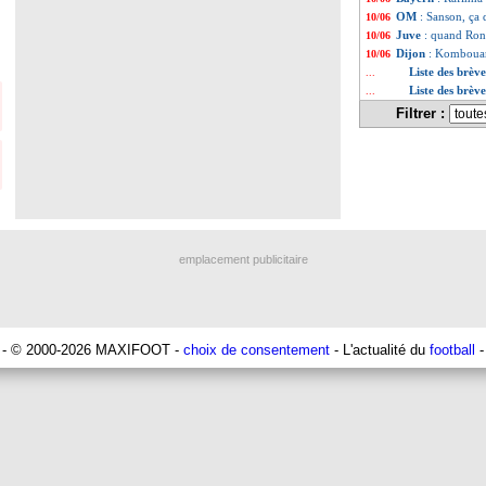
OM
: Sanson, ça
10/06
Juve
: quand Ron
10/06
Dijon
: Kombouaré,
10/06
Liste des brèv
...
Liste des brèv
...
Filtrer :
emplacement publicitaire
- © 2000-2026 MAXIFOOT -
choix de consentement
- L'actualité du
football
-