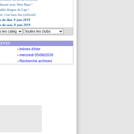
 discute avec West Ham !
aldo drague de Ligt !
 c'est bien fini (officiel)
es du dim. 9 juin 2019
es du sam. 8 juin 2019
REVES
.
brèves d'hier
.
mercredi 05/08/2026
.
Recherche archives