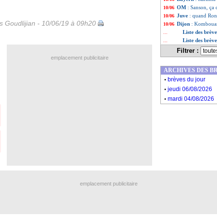
OM
: Sanson, ça
10/06
Juve
: quand Ron
10/06
is Goudlijian - 10/06/19 à 09h20
Dijon
: Kombouaré,
10/06
Liste des brèv
...
Liste des brèv
...
Filtrer :
emplacement publicitaire
ARCHIVES DES B
.
brèves du jour
.
jeudi 06/08/2026
.
mardi 04/08/2026
emplacement publicitaire