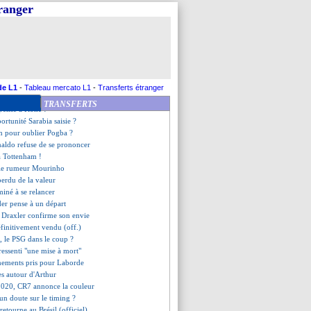
 préparateur physique s'en va
tranger
rojette sur l'avenir
e offre pour de Ligt ?
ndo Santos était aux anges
 pourtant l'envie...
é pour Semedo
ncelotti continue son forcing
-Mbappé, l'improbable rumeur
de L1
-
Tableau mercato L1
-
Transferts étranger
 au rebond en Angleterre ?
TRANSFERTS
 pense à Kone !
portunité Sarabia saisie ?
en pour oublier Pogba ?
naldo refuse de se prononcer
 à Tottenham !
olle rumeur Mourinho
erdu de la valeur
miné à se relancer
er pense à un départ
, Draxler confirme son envie
éfinitivement vendu (off.)
, le PSG dans le coup ?
ressenti "une mise à mort"
gnements pris pour Laborde
es autour d'Arthur
2020, CR7 annonce la couleur
un doute sur le timing ?
retourne au Brésil (officiel)