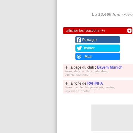
Lu 13.460 fois
- Alex
afficher les réactions (+)
Partager
Twitter
Mail
la page du club :
Bayern Munich
bilan, stats, réultats, calendrier,
effectif, tranferts, ...
la fiche de
RAFINHA
bilan, matchs, temps de jeu, carriée,
sélections, photos, ...