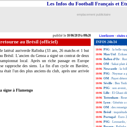
Real
: Pintus, le
10/06
Les Infos du Football Français et E
PSG
: Areola se p
10/06
Barça
: une ultim
10/06
emplacement publicitaire
Portugal
: Ferna
10/06
OM
: Strootman a
10/06
Barça
: prix fix
10/06
Naples
: James, A
10/06
publié le
10/06/2019 à 09h20
PSG
: Griezmann
10/06
LiveScore
-
clubs 
Roma
: Gonalons
10/06
retourne au Brésil (officiel)
INFOS 24h/24
Lille
: l'OM aussi
10/06
PSG
: la belle op
10/06
le latéral auriverde
Rafinha
(33 ans, 26 matchs et 1 but
Man Utd
: Eriks
10/06
 au Brésil. L'ancien du Genoa a signé un contrat de deux
Ballon d'Or
: Ro
10/06
hampionnat local. Après un riche passage en Europe
OM
: Sakai plait
10/06
 se rapproche des siens. La fin d'un cycle en Bavière,
Newcastle
: la f
10/06
était l'un des plus anciens du club, après une arrivée
PSG
: Neymar a p
10/06
OM
: Payet déter
10/06
Séville
: Ben Yedd
10/06
PSG
: son avenir
10/06
a signe à Flamengo
Lille
: El Ghazi d
10/06
Tottenham
: Rose
10/06
Lyon
: Génésio a 
10/06
OM
: des rensei
10/06
Brésil
: inquiétud
10/06
Portugal
: Euro 
10/06
PSG
: Leonardo, 
10/06
Bayern
: Rafinha 
10/06