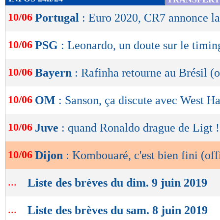
de
10/06
Portugal
: Euro 2020, CR7 annonce la
lecture
OK
10/06
PSG
: Leonardo, un doute sur le timin
10/06
Bayern
: Rafinha retourne au Brésil (o
10/06
OM
: Sanson, ça discute avec West H
10/06
Juve
: quand Ronaldo drague de Ligt !
10/06
Dijon
: Kombouaré, c'est bien fini (off
...
Liste des brèves du dim. 9 juin 2019
...
Liste des brèves du sam. 8 juin 2019