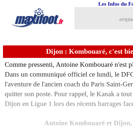
Les Infos du F
10/06
Roma
: Gonalons au rebond en Anglet
emplac
10/06
Lille
: l'OM aussi pense à Kone !
10/06
PSG
: la belle opportunité Sarabia sais
Dijon : Kombouaré, c'est bien
10/06
Man Utd
: Eriksen pour oublier Pogba
Comme pressenti, Antoine Kombouaré n'est plu
Dans un communiqué officiel ce lundi, le DFCO
10/06
Ballon d'Or
: Ronaldo refuse de se p
l'aventure de l'ancien coach du Paris Saint-Ge
10/06
quitter son poste. Pour rappel, le Kanak a tou
OM
: Sakai plait à Tottenham !
Dijon en Ligue 1 lors des récents barrages fac
10/06
Newcastle
: la folle rumeur Mourinho
Antoine Kombouaré et Dijon, 
10/06
PSG
: Neymar a perdu de la valeur