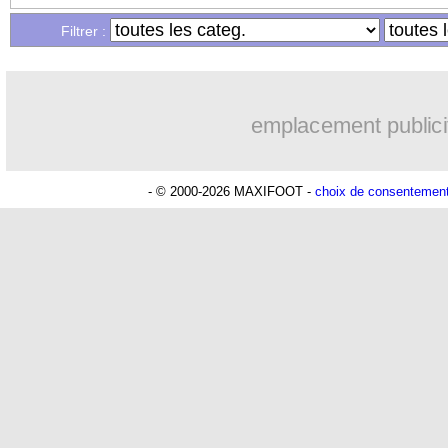
Lu 16.930 fois
- Damien Da Silva 
Filtrer :
emplacement publici
- © 2000-2026 MAXIFOOT -
choix de consentemen