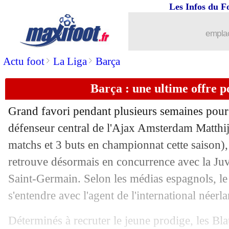
Les Infos du F
10/06
Atletico
: la mise au point de Filipe L
emplac
10/06
Brésil
: Thiago Silva compte sur Cout
>
>
Actu foot
La Liga
Barça
10/06
Portugal
: B. Silva - "quelle saison !"
Barça : une ultime offre p
10/06
Bordeaux
: une tentative pour Dalbert
Grand favori pendant plusieurs semaines pour s
10/06
Real
: CR7 ou Messi ? Vinicius chois
défenseur central de l'Ajax Amsterdam
Matthij
matchs et 3 buts en championnat cette saison),
10/06
EdF
: le synthétique d'Andorre, la FF
retrouve désormais en concurrence avec la Juve
Saint-Germain. Selon les médias espagnols, le 
10/06
ASSE
: un jeune Monégasque ciblé
s'entendre avec l'agent de l'international néerl
10/06
Atletico
: Oblak voudrait partir
Déterminés à recruter le jeune prodige, les Bla