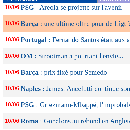
de
10/06
PSG
: Areola se projette sur l'avenir
lecture
10/06
Barça
: une ultime offre pour de Ligt 
OK
10/06
Portugal
: Fernando Santos était aux 
10/06
OM
: Strootman a pourtant l'envie...
10/06
Barça
: prix fixé pour Semedo
10/06
Naples
: James, Ancelotti continue son
10/06
PSG
: Griezmann-Mbappé, l'improbab
10/06
Roma
: Gonalons au rebond en Anglet