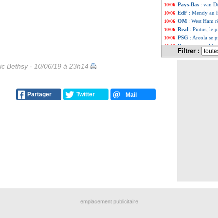
Pays-Bas
: van Di
10/06
EdF
: Mendy au 
10/06
OM
: West Ham 
10/06
Real
: Pintus, le
10/06
PSG
: Areola se p
10/06
Barça
: une ultim
10/06
Filtrer :
Portugal
: Ferna
10/06
OM
: Strootman a
10/06
ic Bethsy - 10/06/19 à 23h14
Barça
: prix fix
10/06
Naples
: James, A
10/06
PSG
: Griezmann
10/06
Partager
Twitter
Mail
Roma
: Gonalons
10/06
Lille
: l'OM aussi
10/06
PSG
: la belle op
10/06
Man Utd
: Eriks
10/06
Ballon d'Or
: Ro
10/06
OM
: Sakai plait
10/06
Newcastle
: la f
10/06
PSG
: Neymar a p
10/06
OM
: Payet déter
10/06
Séville
: Ben Yedd
10/06
PSG
: son avenir
10/06
Lille
: El Ghazi d
10/06
Tottenham
: Rose
10/06
emplacement publicitaire
Lyon
: Génésio a 
10/06
OM
: des rensei
10/06