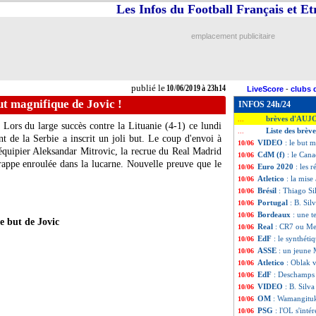
Les Infos du Football Français et E
emplacement publicitaire
publié le
10/06/2019 à 23h14
LiveScore
-
clubs 
t magnifique de Jovic !
INFOS 24h/24
brèves d'AUJ
...
 Lors du large succès contre la Lituanie (4-1) ce lundi
Liste des brèv
...
nt de la Serbie a inscrit un joli but. Le coup d'envoi à
VIDEO
: le but 
10/06
oéquipier Aleksandar Mitrovic, la recrue du Real Madrid
CdM (f)
: le Can
10/06
rappe enroulée dans la lucarne. Nouvelle preuve que le
Euro 2020
: les r
10/06
Atletico
: la mise
10/06
Brésil
: Thiago S
10/06
Portugal
: B. Sil
10/06
Bordeaux
: une t
10/06
e but de Jovic
Real
: CR7 ou Mes
10/06
EdF
: le synthéti
10/06
ASSE
: un jeune
10/06
Atletico
: Oblak v
10/06
EdF
: Deschamps
10/06
VIDEO
: B. Silv
10/06
OM
: Wamangituk
10/06
PSG
: l'OL s'inté
10/06