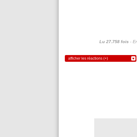
Lu 27.758 fois
- Er
afficher les réactions (+)