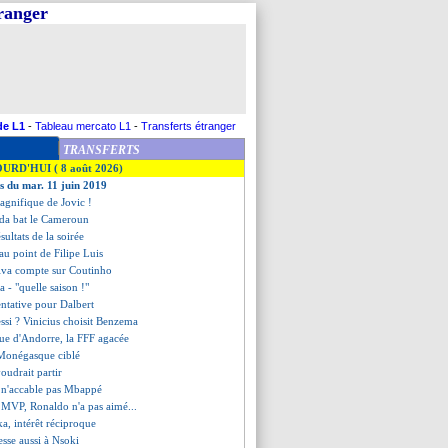
tranger
de L1
-
Tableau mercato L1
-
Transferts étranger
TRANSFERTS
OURD'HUI ( 8 août 2026)
es du mar. 11 juin 2019
magnifique de Jovic !
ada bat le Cameroun
ésultats de la soirée
 au point de Filipe Luis
ilva compte sur Coutinho
va - "quelle saison !"
entative pour Dalbert
si ? Vinicius choisit Benzema
que d'Andorre, la FFF agacée
 Monégasque ciblé
oudrait partir
 n'accable pas Mbappé
a MVP, Ronaldo n'a pas aimé...
a, intérêt réciproque
resse aussi à Nsoki