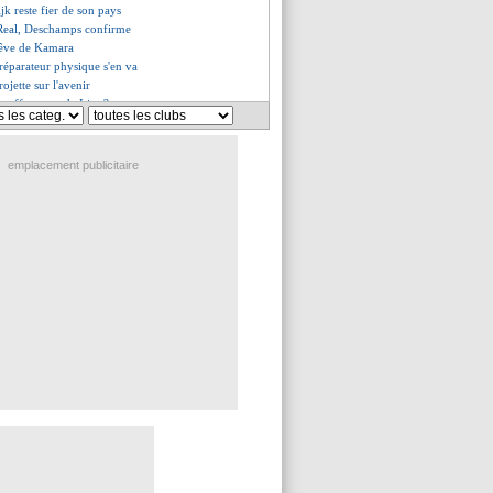
jk reste fier de son pays
Real, Deschamps confirme
rêve de Kamara
 préparateur physique s'en va
rojette sur l'avenir
e offre pour de Ligt ?
ndo Santos était aux anges
 pourtant l'envie...
é pour Semedo
emplacement publicitaire
ncelotti continue son forcing
-Mbappé, l'improbable rumeur
 au rebond en Angleterre ?
 pense à Kone !
portunité Sarabia saisie ?
en pour oublier Pogba ?
naldo refuse de se prononcer
 à Tottenham !
olle rumeur Mourinho
erdu de la valeur
miné à se relancer
er pense à un départ
, Draxler confirme son envie
éfinitivement vendu (off.)
, le PSG dans le coup ?
ressenti "une mise à mort"
gnements pris pour Laborde