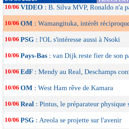
de
10/06
VIDEO
: B. Silva MVP, Ronaldo n'a p
lecture
10/06
OM
: Wamangituka, intérêt réciproqu
OK
10/06
PSG
: l'OL s'intéresse aussi à Nsoki
10/06
Pays-Bas
: van Dijk reste fier de son 
10/06
EdF
: Mendy au Real, Deschamps con
10/06
OM
: West Ham rêve de Kamara
10/06
Real
: Pintus, le préparateur physique 
10/06
PSG
: Areola se projette sur l'avenir