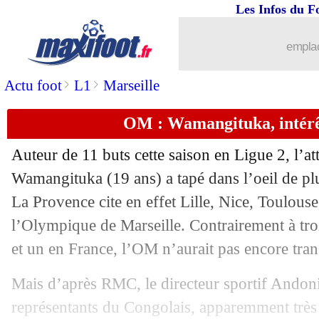
Les Infos du F
emplac
>
>
Actu foot
L1
Marseille
...
brèves d'AUJOURD'HUI ( 9 août 202
OM : Wamangituka, intérê
...
Liste des brèves du mar. 11 juin 2019
Auteur de 11 buts cette saison en Ligue 2, l’at
10/06
VIDEO
: le but magnifique de Jovic !
Wamangituka (19 ans) a tapé dans l’oeil de plu
La Provence cite en effet Lille, Nice, Toulouse
10/06
CdM (f)
: le Canada bat le Cameroun
l’Olympique de Marseille. Contrairement à troi
et un en France, l’OM n’aurait pas encore tran
10/06
Euro 2020
: les résultats de la soirée
Mais d’après RMC, le directeur sportif Andoni
10/06
Atletico
: la mise au point de Filipe L
représentants du Congolais, apparemment très 