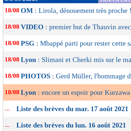
de
18/08
OM
: Lirola, dénouement très proche 
lecture
OK
18/08
VIDEO
: premier but de Thauvin avec
18/08
PSG
: Mbappé parti pour rester cette 
18/08
Lyon
: Slimani et Cherki mis sur le m
18/08
PHOTOS
: Gerd Müller, l'hommage 
18/08
Lyon
: encore un espoir pour Kurzawa
...
Liste des brèves du mar. 17 août 2021
...
Liste des brèves du lun. 16 août 2021