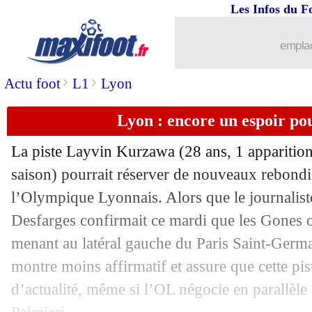
Les Infos du F
18/08
Lyon
: Bakayoko, une piste à oublier ?
emplac
18/08
Bordeaux
: Fransergio arrive pour 5 
>
>
Actu foot
L1
Lyon
18/08
PSG
: Ramos agace déjà en interne ?
Lyon : encore un espoir p
18/08
Lyon
: une offre de 6 M€ pour Dioma
La piste Layvin Kurzawa (28 ans, 1 apparition
saison) pourrait réserver de nouveaux rebond
18/08
Barça
: Umtiti, coup de pression réuss
l’Olympique Lyonnais. Alors que le journali
18/08
Desfarges confirmait ce mardi que les Gones o
Lille
: un gardien enfin en approche ?
menant au latéral gauche du Paris Saint-Germa
18/08
Lyon
: Cornet recale Burnley
montre moins affirmatif et assure que cette pi
d’actualité, même si l’OL négocie en parallèl
18/08
Inter
: un intérêt pour Marcus Thuram