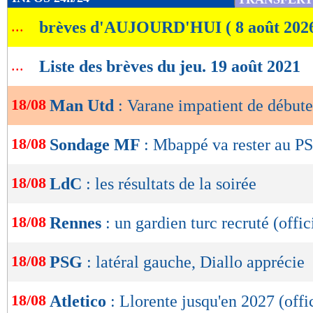
de
...
brèves d'AUJOURD'HUI ( 8 août 202
lecture
OK
...
Liste des brèves du jeu. 19 août 2021
18/08
Man Utd
: Varane impatient de débute
18/08
Sondage MF
: Mbappé va rester au P
18/08
LdC
: les résultats de la soirée
18/08
Rennes
: un gardien turc recruté (offic
18/08
PSG
: latéral gauche, Diallo apprécie
18/08
Atletico
: Llorente jusqu'en 2027 (offi