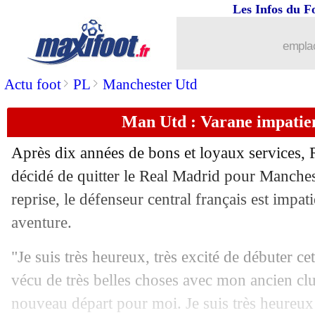
Les Infos du F
emplac
>
>
Actu foot
PL
Manchester Utd
Man Utd : Varane impatien
Après dix années de bons et loyaux services, 
décidé de quitter le Real Madrid pour Manche
reprise, le défenseur central français est impat
aventure.
"Je suis très heureux, très excité de débuter ce
vécu de très belles choses avec mon ancien cl
nouveau départ pour moi. Je suis très heureux d