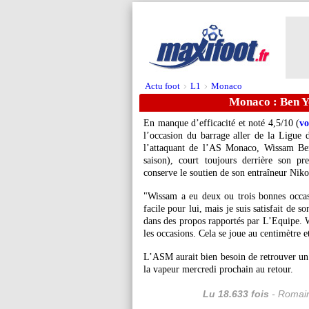
Actu foot
L1
Monaco
>
>
Monaco : Ben Ye
En manque d’efficacité et noté 4,5/10 (
vo
l’occasion du barrage aller de la Ligue
l’attaquant de l’AS Monaco, Wissam Ben
saison), court toujours derrière son pr
conserve le soutien de son entraîneur Nik
"Wissam a eu deux ou trois bonnes occasi
facile pour lui, mais je suis satisfait de 
dans des propos rapportés par L’Equipe. Wi
les occasions. Cela se joue au centimètre e
L’ASM aurait bien besoin de retrouver un
la vapeur mercredi prochain au retour.
Lu 18.633 fois
- Romain