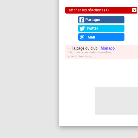
afficher les réactions (+)
Partager
Twitter
Mail
la page du club :
Monaco
bilan, stats, réultats, calendrier,
effectif, tranferts, ...