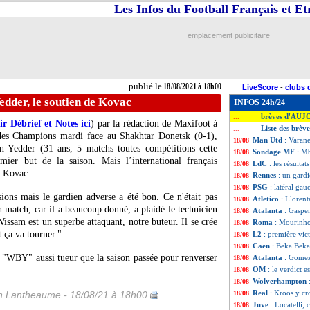
Les Infos du Football Français et E
emplacement publicitaire
publié le
18/08/2021 à 18h00
LiveScore
-
clubs 
dder, le soutien de Kovac
INFOS 24h/24
brèves d'AUJ
...
ir Débrief et Notes ici
) par la rédaction de Maxifoot à
Liste des brèv
...
 des Champions mardi face au Shakhtar Donetsk (0-1),
Man Utd
: Varan
18/08
 Yedder (31 ans, 5 matchs toutes compétitions cette
Sondage MF
: M
18/08
emier but de la saison. Mais l’international français
LdC
: les résultat
18/08
o Kovac.
Rennes
: un gardi
18/08
PSG
: latéral gau
18/08
ons mais le gardien adverse a été bon. Ce n'était pas
Atletico
: Llorent
18/08
son match, car il a beaucoup donné, a plaidé le technicien
Atalanta
: Gaspe
18/08
ssam est un superbe attaquant, notre buteur. Il se crée
Roma
: Mourinho
18/08
t ça va tourner."
L2
: première vic
18/08
Caen
: Beka Beka 
18/08
 "WBY" aussi tueur que la saison passée pour renverser
Atalanta
: Gomez
18/08
OM
: le verdict 
18/08
Wolverhampton
18/08
Real
: Kroos y c
 Lantheaume - 18/08/21 à 18h00
18/08
Juve
: Locatelli, c
18/08