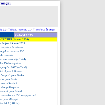
tranger
de L1
-
Tableau mercato L1
-
Transferts étranger
TRANSFERTS
OURD'HUI ( 9 août 2026)
es du jeu. 19 août 2021
e impatient de débuter
bappé va rester au PSG
s de la soirée
en turc recruté (officiel)
che, Diallo apprécie
e jusqu'en 2027 (officiel)
rini répond à Gomez
 "surpris" pour Dzeko
toire pour Bastia
vers la Russie ?
 charge Gasperini
est tombé pour Balerdi
: un ancien du PSG en approche ?
roit pour Mbappé
'est fait ! (officiel)