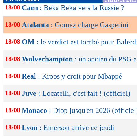
allé seul en réserve", a rajouté Gomez.
de
18/08
Caen
: Beka Beka vers la Russie ?
lecture
Lu 18.417 fois
- Youcef Touaitia 
18/08
Atalanta
: Gomez charge Gasperini
OK
18/08
OM
: le verdict est tombé pour Balerd
18/08
Wolverhampton
: un ancien du PSG 
18/08
Real
: Kroos y croit pour Mbappé
18/08
Juve
: Locatelli, c'est fait ! (officiel)
18/08
Monaco
: Diop jusqu'en 2026 (officiel
18/08
Lyon
: Emerson arrive ce jeudi