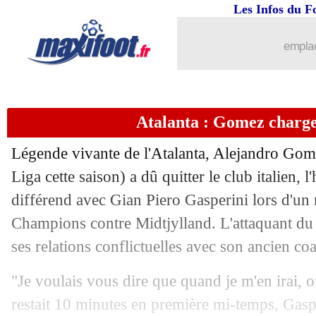
Les Infos du F
emplac
Atalanta : Gomez charg
Légende vivante de l'Atalanta, Alejandro Gome
Liga cette saison) a dû quitter le club italien, l
différend avec Gian Piero Gasperini lors d'un
...
brèves d'AUJOURD'HUI ( 8 août 202
Champions contre Midtjylland. L'attaquant du 
ses relations conflictuelles avec son ancien co
...
Liste des brèves du jeu. 19 août 2021
"Je voulais vous dire que quand je m'en irai, on
18/08
Man Utd
: Varane impatient de débute
restait 10 minutes en première mi-temps, Gas