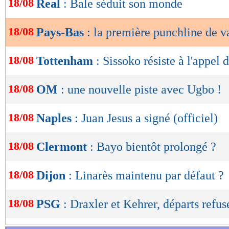
18/08
Real
: Bale séduit son monde
de
lecture
18/08
Pays-Bas
: la première punchline de 
OK
18/08
Tottenham
: Sissoko résiste à l'appel 
18/08
OM
: une nouvelle piste avec Ugbo !
18/08
Naples
: Juan Jesus a signé (officiel)
18/08
Clermont
: Bayo bientôt prolongé ?
18/08
Dijon
: Linarès maintenu par défaut ?
18/08
PSG
: Draxler et Kehrer, départs refus