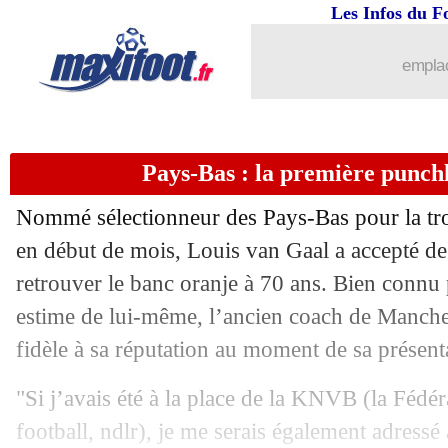
18/08
Atletico
: Llorente jusqu'en 2027 (offi
Les Infos du F
18/08
Atalanta
: Gasperini répond à Gomez
emplac
18/08
Roma
: Mourinho "surpris" pour Dzek
Pays-Bas : la première punch
18/08
L2
: première victoire pour Bastia
Nommé sélectionneur des Pays-Bas pour la troi
18/08
Caen
: Beka Beka vers la Russie ?
en début de mois, Louis van Gaal a accepté de s
retrouver le banc oranje à 70 ans. Bien connu 
18/08
Atalanta
: Gomez charge Gasperini
estime de lui-même, l’ancien coach de Manche
18/08
OM
: le verdict est tombé pour Balerd
fidèle à sa réputation au moment de sa présent
"Si j’avais été à la place de la KNVB (la Fédér
18/08
Wolverhampton
: un ancien du PSG 
football, ndlr), je me serais également adressé