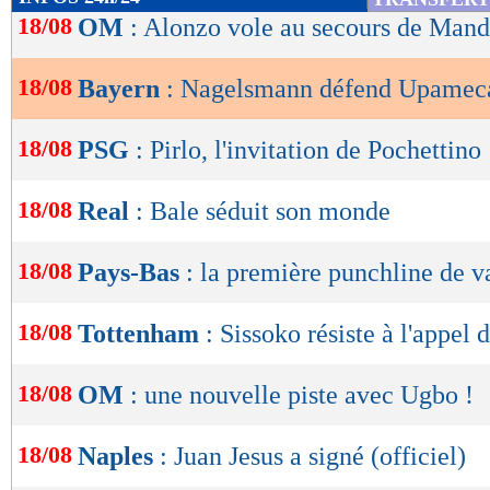
de
18/08
OM
: Alonzo vole au secours de Man
lecture
18/08
Bayern
: Nagelsmann défend Upamec
OK
18/08
PSG
: Pirlo, l'invitation de Pochettino
18/08
Real
: Bale séduit son monde
18/08
Pays-Bas
: la première punchline de 
18/08
Tottenham
: Sissoko résiste à l'appel 
18/08
OM
: une nouvelle piste avec Ugbo !
18/08
Naples
: Juan Jesus a signé (officiel)