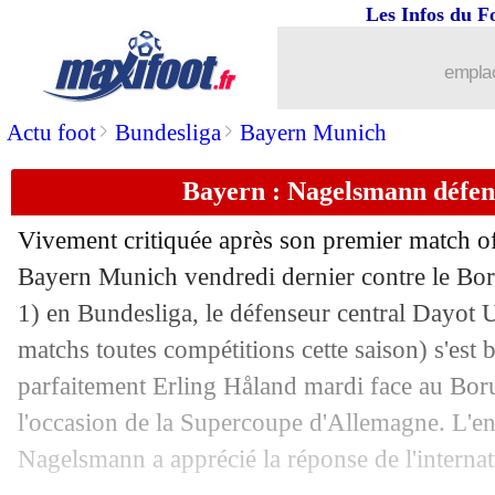
Les Infos du F
18/08
LdC
: les résultats de la soirée
emplac
18/08
Rennes
: un gardien turc recruté (offic
>
>
Actu foot
Bundesliga
Bayern Munich
18/08
PSG
: latéral gauche, Diallo apprécie
Bayern : Nagelsmann défe
18/08
Atletico
: Llorente jusqu'en 2027 (offi
Vivement critiquée après son premier match off
18/08
Atalanta
: Gasperini répond à Gomez
Bayern Munich vendredi dernier contre le Bo
1) en Bundesliga, le défenseur central Dayot
18/08
Roma
: Mourinho "surpris" pour Dzek
matchs toutes compétitions cette saison) s'est 
parfaitement Erling Håland mardi face au Bor
18/08
L2
: première victoire pour Bastia
l'occasion de la Supercoupe d'Allemagne. L'en
Nagelsmann a apprécié la réponse de l'internati
18/08
Caen
: Beka Beka vers la Russie ?