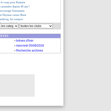
ns le coup pour Kamara
e première depuis 40 ans !
encourage Griezmann
 et Neymar contre Brest
senborg, les compos
 dur pour Sabaly
prolongation imminente
r ne se sent pas un héros
REVES
allo prêt à employer la force
.
mma défend Raiola
brèves d'hier
.
 prêté à l'Atletico (off.)
mercredi 05/08/2026
 conseil de Courbis
.
Recherche archives
, Berbatov voit de la naïveté
ian veut voir Messi
ert à un départ
istes pour les trophées 2020-21
uvelle piste pour Kean
ma justifie son départ
ux recalé pour Marcos Paulo
ercato de Pochettino
e avance pour Delort
 ne voit pas Mbappé partir
nkovic a prolongé (officiel)
êté à Lille (officiel)
est, Pochettino n'a pas tranché
ourvennec répond pour Nice