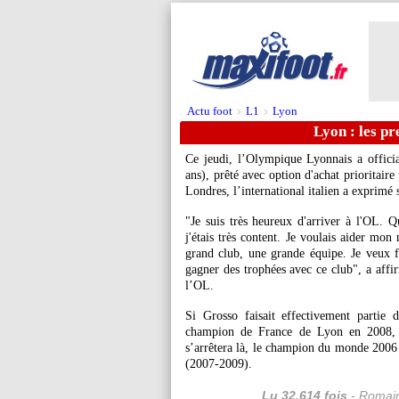
Actu foot
L1
Lyon
>
>
Lyon : les p
Ce jeudi, l’Olympique Lyonnais a officia
ans), prêté avec option d'achat prioritaire
Londres, l’international italien a exprimé 
"Je suis très heureux d'arriver à l'OL. Q
j'étais très content. Je voulais aider mo
grand club, une grande équipe. Je veux 
gagner des trophées avec ce club", a affir
l’OL.
Si Grosso faisait effectivement partie 
champion de France de Lyon en 2008, l
s’arrêtera là, le champion du monde 2006 
(2007-2009).
Lu 32.614 fois
- Romain