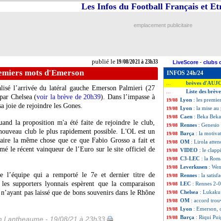
Les Infos du Football Français et E
emplacement publicitaire
publié le
19/08/2021 à 23h33
LiveScore
-
clubs 
remiers mots d'Emerson
INFOS 24h/24
brèves d'AUJ
...
lisé l’arrivée du latéral gauche Emerson Palmieri (27
Liste des brèv
...
 par Chelsea (
voir la brève de 20h39
). Dans l’impasse à
Lyon
: les premi
19/08
sa joie de rejoindre les Gones.
Lyon
: la mise au
19/08
Caen
: Beka Beka
19/08
uand la proposition m'a été faite de rejoindre le club,
Rennes
: Genesio
19/08
n nouveau club le plus rapidement possible. L'OL est un
Barça
: la motiv
19/08
faire la même chose que ce que Fabio Grosso a fait et
OM
: Lirola atte
19/08
mé le récent vainqueur de l’Euro sur le site officiel de
VIDEO
: le clap
19/08
C3-LEC
: la Rom
19/08
Leverkusen
: Wen
19/08
de l’équipe qui a remporté le 7e et dernier titre de
Rennes
: la satis
19/08
es supporters lyonnais espèrent que la comparaison
LEC
: Rennes 2-0
19/08
n’ayant pas laissé que de bons souvenirs dans le Rhône
Chelsea
: Lukaku 
19/08
OM
: accord trou
19/08
Lyon
: Emerson, c'
19/08
Barça
: Riqui Pui
19/08
 Lantheaume - 19/08/21 à 23h33