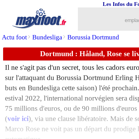
Les Infos du F
18/08
Monaco
: Diop jusqu'en 2026 (officiel
emplac
18/08
Lyon
: Emerson arrive ce jeudi
>
>
Actu foot
Bundesliga
Borussia Dortmund
18/08
Monaco
: Ben Yedder, le soutien de 
Dortmund : Håland, Rose se liv
18/08
OM
: Alonzo vole au secours de Man
Il ne s'agit pas d'un secret, tous les cadors eu
18/08
Bayern
: Nagelsmann défend Upamec
sur l'attaquant du Borussia Dortmund Erling H
buts en Bundesliga cette saison) l'été prochain
18/08
PSG
: Pirlo, l'invitation de Pochettino
estival 2022, l'international norvégien sera d
75 millions d'euros, ou de 90 millions d'euros 
18/08
Real
: Bale séduit son monde
(
voir ici
), via une clause libératoire. Mais de 
Marco Rose ne voit pas un départ du prodige 
18/08
Pays-Bas
: la première punchline de 