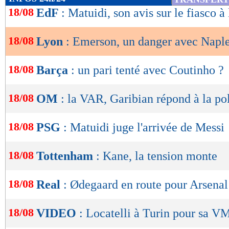
de
18/08
EdF
: Matuidi, son avis sur le fiasco à
lecture
18/08
Lyon
: Emerson, un danger avec Napl
OK
18/08
Barça
: un pari tenté avec Coutinho ?
18/08
OM
: la VAR, Garibian répond à la p
18/08
PSG
: Matuidi juge l'arrivée de Messi
18/08
Tottenham
: Kane, la tension monte
18/08
Real
: Ødegaard en route pour Arsenal
18/08
VIDEO
: Locatelli à Turin pour sa V