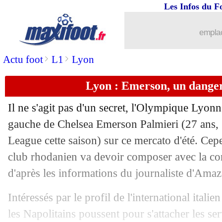
Les Infos du F
18/08
Naples
: Juan Jesus a signé (officiel)
emplac
18/08
Clermont
: Bayo bientôt prolongé ?
>
>
Actu foot
L1
Lyon
18/08
Dijon
: Linarès maintenu par défaut ?
Lyon : Emerson, un danger
18/08
PSG
: Draxler et Kehrer, départs refus
Il ne s'agit pas d'un secret, l'Olympique Lyonna
18/08
Villarreal
: Danjuma arrive pour 25 
gauche de Chelsea Emerson Palmieri (27 ans, 
League cette saison) sur ce mercato d'été. Cepe
18/08
Juve
: Rafia prêté au Standard (officie
club rhodanien va devoir composer avec la co
d'après les informations du journaliste d'Ama
18/08
Chelsea
: Batshuayi prolongé puis prêt
Intéressés par le profil de l'international itali
18/08
Dortmund
: Håland, Rose se livre sur
les Napolitains poussent pour s'attacher les se