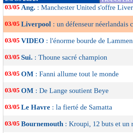
de
03/05
Ang.
: Manchester United s'offre Live
lecture
03/05
Liverpool
: un défenseur néerlandais c
OK
03/05
VIDEO
: l'énorme bourde de Lammen
03/05
Sui.
: Thoune sacré champion
03/05
OM
: Fanni allume tout le monde
03/05
OM
: De Lange soutient Beye
03/05
Le Havre
: la fierté de Samatta
03/05
Bournemouth
: Kroupi, 12 buts et un 