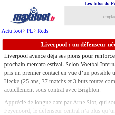
Les Infos du F
03/05
VIDEO
: le bijou d'Al Tamari !
emplac
03/05
OM
: Thauvin analyse la crise
>
>
Actu foot
PL
Reds
03/05
Nice
: Saint-Maximin répond aux supp
Liverpool : un défenseur né
03/05
OM
: nouvelle punition pour les joueu
Liverpool avance déjà ses pions pour renforce
03/05
Strasbourg
: O'Neil flou sur Emegha
prochain mercato estival. Selon Voetbal Interna
pris un premier contact en vue d’un possible t
03/05
Ita.
: la Juventus tenue en échec
Hecke
(25 ans, 37 matchs et 3 buts toutes comp
actuellement sous contrat avec Brighton.
03/05
Auxerre
: déjà la tête à la finale cont
Apprécié de longue date par Arne Slot, qui souha
03/05
L1
: Lyon-Rennes, les compos
Feyenoord, le défenseur central n’a plus qu’un