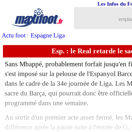
Les Infos du F
emplac
>
Actu foot
Espagne Liga
Esp. : le Real retarde le s
Sans Mbappé, probablement forfait jusqu'en fi
s'est imposé sur la pelouse de l'Espanyol Barc
dans le cadre de la 34e journée de Liga. Les M
sacre du Barça, qui pourrait donc être officiell
programmé dans une semaine.
...
brèves d'AUJOURD'HUI ( 8 août 202
Au sortir d'un premier acte assez fermé, les Ma
...
Liste des brèves du lun. 4 mai 2026
différence après la pause suite à l'entrée de G.