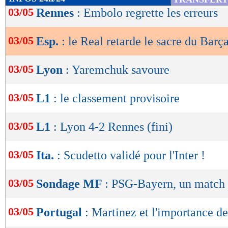
de
03/05
Rennes
: Embolo regrette les erreurs
lecture
03/05
Esp.
: le Real retarde le sacre du Barç
OK
03/05
Lyon
: Yaremchuk savoure
03/05
L1
: le classement provisoire
03/05
L1
: Lyon 4-2 Rennes (fini)
03/05
Ita.
: Scudetto validé pour l'Inter !
03/05
Sondage MF
: PSG-Bayern, un match 
03/05
Portugal
: Martinez et l'importance d