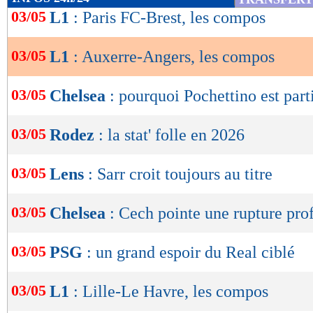
de
03/05
L1
: Paris FC-Brest, les compos
Lu 1.871 fois
- Gilles Campos -
lecture
03/05
L1
: Auxerre-Angers, les compos
OK
03/05
Chelsea
: pourquoi Pochettino est part
03/05
Rodez
: la stat' folle en 2026
03/05
Lens
: Sarr croit toujours au titre
03/05
Chelsea
: Cech pointe une rupture pro
03/05
PSG
: un grand espoir du Real ciblé
03/05
L1
: Lille-Le Havre, les compos