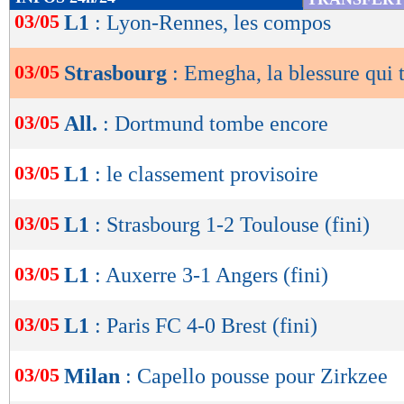
de
03/05
L1
: Lyon-Rennes, les compos
lecture
03/05
Strasbourg
: Emegha, la blessure qui
OK
03/05
All.
: Dortmund tombe encore
03/05
L1
: le classement provisoire
03/05
L1
: Strasbourg 1-2 Toulouse (fini)
03/05
L1
: Auxerre 3-1 Angers (fini)
03/05
L1
: Paris FC 4-0 Brest (fini)
03/05
Milan
: Capello pousse pour Zirkzee