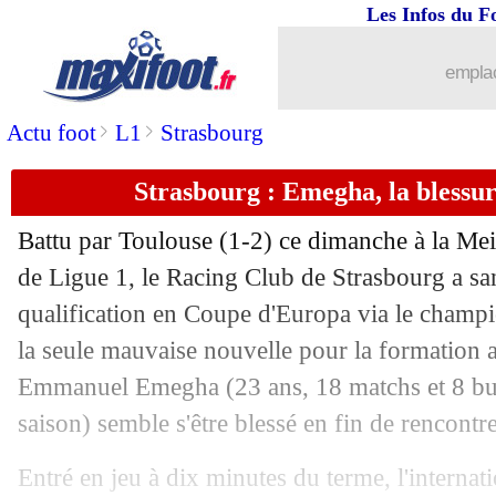
Les Infos du F
03/05
Lyon
: Yaremchuk savoure
emplac
03/05
L1
: le classement provisoire
>
>
Actu foot
L1
Strasbourg
03/05
L1
: Lyon 4-2 Rennes (fini)
Strasbourg : Emegha, la blessu
03/05
Ita.
: Scudetto validé pour l'Inter !
Battu par Toulouse (1-2) ce dimanche à la Mei
03/05
Sondage MF
: PSG-Bayern, un match 
de Ligue 1, le Racing Club de Strasbourg a san
qualification en Coupe d'Europa via le champion
03/05
Portugal
: Martinez et l'importance d
la seule mauvaise nouvelle pour la formation 
Emmanuel
Emegha
(23 ans, 18 matchs et 8 bu
03/05
Ang.
: Tottenham sort de la zone roug
saison) semble s'être blessé en fin de rencontre
03/05
All.
: ça chauffe pour Wolfsburg
Entré en jeu à dix minutes du terme, l'internat