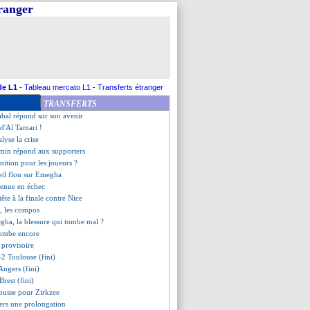
tranger
arde le sacre du Barça
k savoure
 provisoire
nes (fini)
idé pour l'Inter !
SG-Bayern, un match historique
nez et l'importance de CR7
de L1
-
Tableau mercato L1
-
Transferts étranger
sort de la zone rouge
TRANSFERTS
pour Wolfsburg
abal répond sur son avenir
 d'Al Tamari !
lyse la crise
imin répond aux supporters
nition pour les joueurs ?
eil flou sur Emegha
 tenue en échec
 tête à la finale contre Nice
, les compos
gha, la blessure qui tombe mal ?
ombe encore
 provisoire
-2 Toulouse (fini)
Angers (fini)
Brest (fini)
pousse pour Zirkzee
ers une prolongation