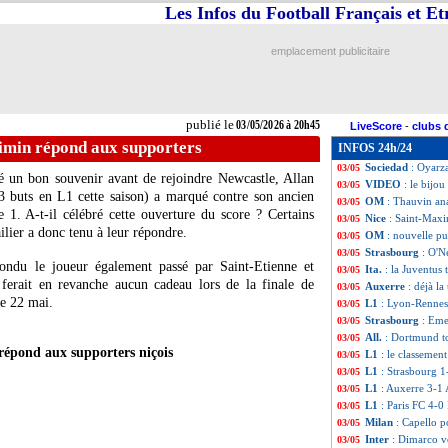
Les Infos du Football Français et E
Esp.
: le Real ret
03/05
Lyon
: Yaremchu
03/05
L1
: le classement
03/05
emplacement publicitaire
L1
: Lyon 4-2 Ren
03/05
Ita.
: Scudetto val
03/05
Sondage MF
: P
03/05
Portugal
: Marti
03/05
publié le
03/05/2026 à 20h45
LiveScore
-
clubs 
Ang.
: Tottenham 
03/05
imin répond aux supporters
INFOS 24h/24
All.
: ça chauffe 
03/05
Sociedad
: Oyarz
03/05
sé un bon souvenir avant de rejoindre Newcastle, Allan
VIDEO
: le bijou
03/05
3 buts en L1 cette saison) a marqué contre son ancien
OM
: Thauvin ana
03/05
1. A-t-il célébré cette ouverture du score ? Certains
Nice
: Saint-Max
03/05
ailier a donc tenu à leur répondre.
OM
: nouvelle pu
03/05
Strasbourg
: O'N
03/05
ondu le joueur également passé par Saint-Etienne et
Ita.
: la Juventus
03/05
ferait en revanche aucun cadeau lors de la finale de
Auxerre
: déjà la
03/05
le 22 mai.
L1
: Lyon-Rennes
03/05
Strasbourg
: Eme
03/05
All.
: Dortmund t
03/05
épond aux supporters niçois
L1
: le classement
03/05
L1
: Strasbourg 1
03/05
L1
: Auxerre 3-1 
03/05
L1
: Paris FC 4-0 
03/05
Milan
: Capello 
03/05
Inter
: Dimarco v
03/05