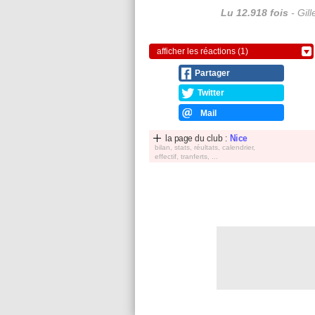
Lu 12.918 fois
- Gil
afficher les réactions (1)
Partager
Twitter
Mail
la page du club :
Nice
bilan, stats, réultats, calendrier,
effectif, tranferts, ...