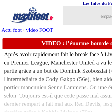
Les Infos du F
03/05
OM
: Thauvin analyse la crise
emplac
03/05
Nice
: Saint-Maximin répond aux supp
>
Actu foot
video FOOT
03/05
OM
: nouvelle punition pour les joueu
VIDEO : l'énorme bourde 
03/05
Strasbourg
: O'Neil flou sur Emegha
Après avoir rapidement fait le break face à L
03/05
Ita.
: la Juventus tenue en échec
en Premier League, Manchester United a vu le
partie grâce à un but de Dominik Szoboszlai (4
03/05
Auxerre
: déjà la tête à la finale cont
l'intermédiaire de Cody Gakpo (56e), bien ai
portier mancunien Senne Lammens. Ou une éno
03/05
L1
: Lyon-Rennes, les compos
selon. Toujours est-il que cette passe mal assur
dernier rempart a fait mal aux Red Devils, lesq
03/05
Strasbourg
: Emegha, la blessure qui