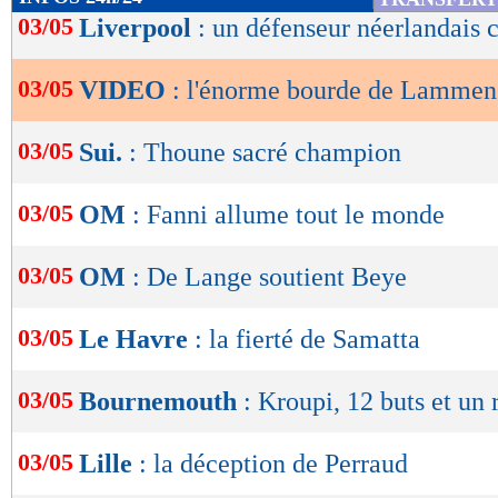
de
03/05
Liverpool
: un défenseur néerlandais c
lecture
03/05
VIDEO
: l'énorme bourde de Lammen
OK
03/05
Sui.
: Thoune sacré champion
03/05
OM
: Fanni allume tout le monde
03/05
OM
: De Lange soutient Beye
03/05
Le Havre
: la fierté de Samatta
03/05
Bournemouth
: Kroupi, 12 buts et un 
03/05
Lille
: la déception de Perraud