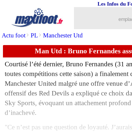
Les Infos du F
03/05
OM
: Fanni allume tout le monde
emplac
03/05
OM
: De Lange soutient Beye
>
>
Actu foot
PL
Manchester Utd
03/05
Le Havre
: la fierté de Samatta
Man Utd : Bruno Fernandes assu
03/05
Bournemouth
: Kroupi, 12 buts et un 
Courtisé l’été dernier, Bruno
Fernandes
(31 an
03/05
Lille
: la déception de Perraud
toutes compétitions cette saison) a finalement 
Manchester United malgré une offre venue d’A
03/05
Ita.
: Milan sombre à Sassuolo
offensif des Red Devils a expliqué ce choix da
Sky Sports, évoquant un attachement profond 
03/05
L1
: Lille 1-1 Le Havre (fini)
d’inachevé.
03/05
L1
: Strasbourg-Toulouse, les compos
"Ce n’est pas une question de loyauté. J’aurais 