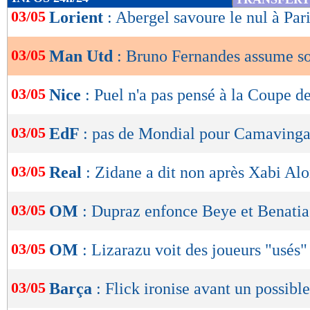
de
03/05
Lorient
: Abergel savoure le nul à Par
lecture
03/05
Man Utd
: Bruno Fernandes assume so
OK
03/05
Nice
: Puel n'a pas pensé à la Coupe d
03/05
EdF
: pas de Mondial pour Camavinga
03/05
Real
: Zidane a dit non après Xabi Al
03/05
OM
: Dupraz enfonce Beye et Benatia
03/05
OM
: Lizarazu voit des joueurs "usés"
03/05
Barça
: Flick ironise avant un possible