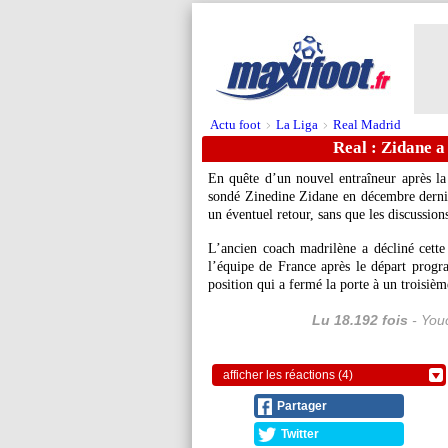
Actu foot
La Liga
Real Madrid
>
>
Real : Zidane a
En quête d’un nouvel entraîneur après la
sondé Zinedine Zidane en décembre dernier
un éventuel retour, sans que les discussion
L’ancien coach madrilène a décliné cette p
l’équipe de France après le départ pro
position qui a fermé la porte à un troisiè
Lu 18.192 fois
- Youc
afficher les réactions (4)
Partager
Twitter