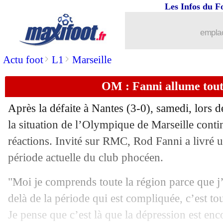
Les Infos du F
03/05
OM
: nouvelle punition pour les joueu
emplac
03/05
Strasbourg
: O'Neil flou sur Emegha
>
>
Actu foot
L1
Marseille
03/05
Ita.
: la Juventus tenue en échec
OM : Fanni allume tou
03/05
Auxerre
: déjà la tête à la finale cont
Après la défaite à Nantes (3-0), samedi, lors d
03/05
L1
: Lyon-Rennes, les compos
la situation de l’Olympique de Marseille conti
réactions. Invité sur RMC, Rod Fanni a livré un
03/05
Strasbourg
: Emegha, la blessure qui
période actuelle du club phocéen.
03/05
All.
: Dortmund tombe encore
"Moi je comprends toute la région parce que j
delà de la période qui est compliquée, c’est tout
03/05
L1
: le classement provisoire
Je pense que c’est là que la dépression est enco