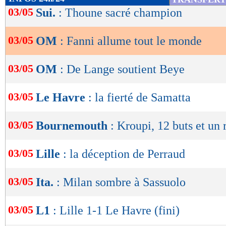
de
03/05
Sui.
: Thoune sacré champion
lecture
03/05
OM
: Fanni allume tout le monde
OK
03/05
OM
: De Lange soutient Beye
03/05
Le Havre
: la fierté de Samatta
03/05
Bournemouth
: Kroupi, 12 buts et un 
03/05
Lille
: la déception de Perraud
03/05
Ita.
: Milan sombre à Sassuolo
03/05
L1
: Lille 1-1 Le Havre (fini)