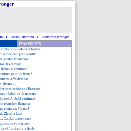
tranger
'espoir !
nsieur duels gagnés
é a assommé un supporter
, une première depuis 1958
rbe but d'Hernandez !
Aguerd remplacé par Dari !
Debbouze supportera... les deux
de L1
-
Tableau mercato L1
-
Transferts étranger
au stade avec le maillot du Maroc
TRANSFERTS
ntrer dans l'histoire de la CdM
it confiance à Fofana et Konaté
les 3 meilleurs paris sportifs
 de soutien de Macron
roc, les compos
de Rabiot se confirme !
timisme pour les Bleus !
entraîne à Valdebebas
ni dérape...
s Henrique prolonge à Botafogo
 pour Rabiot et Upamecano
 la piste Al Sadd confirmée
eut récupérer Bennacer
 ne craint pas Mbappé
l de Zlatan à Leao
lty, Casillas se prononce
 Upamecano vont mieux
orisé à assister à la finale