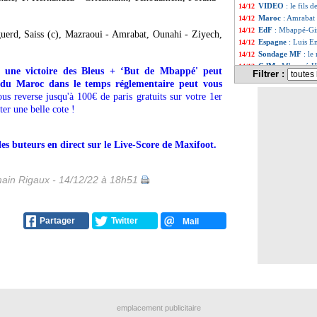
VIDEO
: le fils 
14/12
Maroc
: Amrabat
14/12
EdF
: Mbappé-Gir
14/12
rd, Saiss (c), Mazraoui - Amrabat, Ounahi - Ziyech,
Espagne
: Luis E
14/12
Sondage MF
: le
14/12
CdM
: Mbappé-Ha
14/12
 une victoire des Bleus + ‘But de Mbappé' peut
Filtrer :
EdF
: dans le dern
14/12
e du Maroc dans le temps réglementaire peut vous
Croatie
: Argenti
14/12
s reverse jusqu'à 100€ de paris gratuits sur votre 1er
CdM
: Modric veu
14/12
ter une belle cote !
EdF
: Rabiot et U
14/12
Argentine
: la m
14/12
CdM
: Zlatan voi
14/12
des buteurs en direct sur le Live-Score de Maxifoot.
Argentine
: son 
14/12
Argentine
: la p
14/12
CdM
: Messi, le p
14/12
ain Rigaux - 14/12/22 à 18h51
Argentine
: Scalo
14/12
France-Maroc
: 
14/12
Croatie
: Modric 
14/12
Partager
Twitter
Mail
Angers
: Ounahi, 
14/12
Liste des brèv
...
Liste des brèv
...
emplacement publicitaire