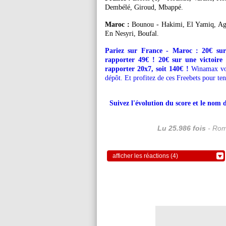
Dembélé, Giroud, Mbappé.
Maroc :
Bounou - Hakimi, El Yamiq, Ague
En Nesyri, Boufal.
Pariez sur France - Maroc : 20€ sur
rapporter 49€ ! 20€ sur une victoir
rapporter 20x7, soit 140€ !
Winamax vou
dépôt. Et profitez de ces Freebets pour ten
Suivez l'évolution du score et le nom 
Lu 25.986 fois
- Rom
afficher les réactions (4)