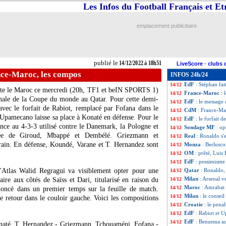
Les Infos du Football Français et E
EdF
: la stat' de l
14/12
EdF
: Konaté, Mo
14/12
PHOTO
: Mbapp
14/12
emplacement publicitaire
CdM
: Hernandez
14/12
VIDEO
: le supe
14/12
France-Maroc
: 
14/12
France-Maroc
: 
14/12
publié le
14/12/2022 à 18h51
LiveScore
-
clubs 
PHOTO
: Harit 
14/12
ce-Maroc, les compos
INFOS 24h/24
EdF
: Lloris va e
14/12
EdF
: Stéphan fa
14/12
ronte le Maroc ce mercredi (20h, TF1 et beIN SPORTS 1)
France-Maroc
: 
14/12
finale de la Coupe du monde au Qatar. Pour cette demi-
EdF
: le message
14/12
vec le forfait de Rabiot, remplacé par Fofana dans le
CdM
: France-Ma
14/12
Upamecano laisse sa place à Konaté en défense. Pour le
EdF
: le forfait 
14/12
fiance au 4-3-3 utilisé contre le Danemark, la Pologne et
Sondage MF
: op
14/12
sée de Giroud, Mbappé et Dembélé. Griezmann et
Real
: Ronaldo s'
14/12
rain. En défense, Koundé, Varane et T. Hernandez sont
Monza
: Berlusco
14/12
OM
: prêté, Lui
14/12
EdF
: pessimisme
14/12
l'Atlas Walid Regragui va visiblement opter pour une
Qatar
: Ronaldo,
14/12
Milan
: Arsenal v
ire aux côtés de Saïss et Dari, titularisé en raison du
14/12
Maroc
: Amrabat
14/12
noncé dans un premier temps sur la feuille de match.
Milan
: le consei
14/12
e retour dans le couloir gauche. Voici les compositions
Croatie
: le pena
14/12
EdF
: Rabiot et
14/12
EdF
: Benzema aut
14/12
naté, T. Hernandez - Griezmann, Tchouaméni, Fofana -