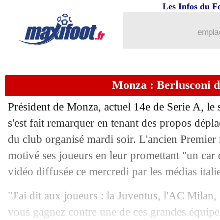
Les Infos du F
14/12
VIDEO
: Kolo Muani fait le break !
emplac
14/12
EdF
: la stat' de l'espoir !
14/12
EdF
: Konaté, Monsieur duels gagnés
Monza : Berlusconi d
14/12
PHOTO
: Mbappé a assommé un supp
Président de Monza, actuel 14e de Serie A, le 
14/12
CdM
: Hernandez, une première depu
s'est fait remarquer en tenant des propos dépl
du club organisé mardi soir. L'ancien Premier 
14/12
VIDEO
: le superbe but d'Hernandez !
motivé ses joueurs en leur promettant "un car 
vidéo diffusée ce mercredi par les médias itali
14/12
France-Maroc
: Aguerd remplacé par 
"J'ai dit aux joueurs : la Juventus, l'AC Milan, 
14/12
France-Maroc
: Debbouze supportera.
vous gagnez contre une de ces grandes équipe