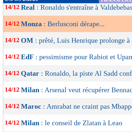
de
14/12
Real
: Ronaldo s'entraîne à Valdebeba
lecture
14/12
Monza
: Berlusconi dérape...
OK
14/12
OM
: prêté, Luis Henrique prolonge à
14/12
EdF
: pessimisme pour Rabiot et Up
14/12
Qatar
: Ronaldo, la piste Al Sadd con
14/12
Milan
: Arsenal veut récupérer Benna
14/12
Maroc
: Amrabat ne craint pas Mbapp
14/12
Milan
: le conseil de Zlatan à Leao