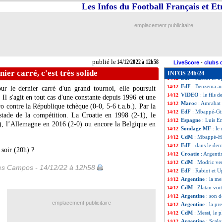
Real
: Ronaldo s'
14/12
Les Infos du Football Français et E
Monza
: Berlusco
14/12
OM
: prêté, Lui
14/12
emplacement publicitaire
EdF
: pessimisme
14/12
Qatar
: Ronaldo,
14/12
Milan
: Arsenal v
14/12
Maroc
: Amrabat
14/12
publié le
14/12/2022 à 12h58
Milan
: le consei
14/12
LiveScore
-
clubs 
Croatie
: le pena
14/12
nier carré, c'est très solide
INFOS 24h/24
EdF
: Rabiot et
14/12
EdF
: Benzema aut
14/12
ur le dernier carré d'un grand tournoi, elle poursuit
VIDEO
: le fils 
14/12
 Il s'agit en tout cas d'une constante depuis 1996 et une
Maroc
: Amrabat
14/12
o contre la République tchèque (0-0, 5-6 t.a.b.). Par la
EdF
: Mbappé-Gir
14/12
 stade de la compétition. La Croatie en 1998 (2-1), le
Espagne
: Luis E
14/12
0), l’Allemagne en 2016 (2-0) ou encore la Belgique en
Sondage MF
: le
14/12
CdM
: Mbappé-Ha
14/12
EdF
: dans le dern
14/12
 soir (20h) ?
Croatie
: Argenti
14/12
CdM
: Modric veu
14/12
les Campos - 14/12/22 à 12h58
EdF
: Rabiot et U
14/12
Argentine
: la m
14/12
CdM
: Zlatan voi
14/12
Argentine
: son 
14/12
emplacement publicitaire
Argentine
: la p
14/12
CdM
: Messi, le p
14/12
Argentine
: Scalo
14/12