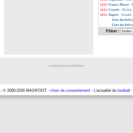
France-Maroc
: 
14/12
Croatie
: Modric 
14/12
Angers
: Ounahi, 
14/12
Liste des brèv
...
Liste des brèv
...
Filtrer :
emplacement publicitaire
- © 2000-2026 MAXIFOOT -
choix de consentement
- L'actualité du
football
-