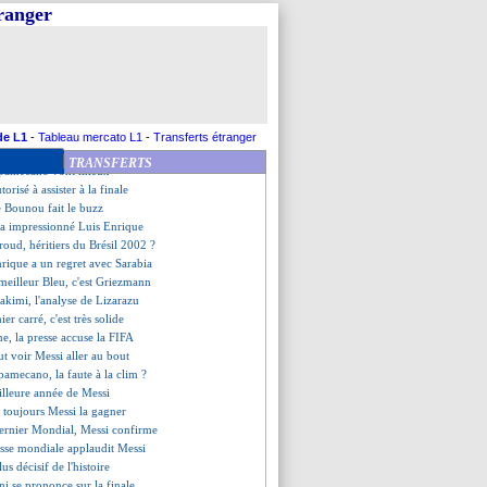
entraîne à Valdebebas
tranger
ni dérape...
s Henrique prolonge à Botafogo
 pour Rabiot et Upamecano
 la piste Al Sadd confirmée
eut récupérer Bennacer
 ne craint pas Mbappé
l de Zlatan à Leao
de L1
-
Tableau mercato L1
-
Transferts étranger
lty, Casillas se prononce
TRANSFERTS
 Upamecano vont mieux
orisé à assister à la finale
de Bounou fait le buzz
 a impressionné Luis Enrique
oud, héritiers du Brésil 2002 ?
nrique a un regret avec Sarabia
 meilleur Bleu, c'est Griezmann
kimi, l'analyse de Lizarazu
ier carré, c'est très solide
ne, la presse accuse la FIFA
t voir Messi aller au bout
pamecano, la faute à la clim ?
eilleure année de Messi
t toujours Messi la gagner
dernier Mondial, Messi confirme
resse mondiale applaudit Messi
lus décisif de l'histoire
ni se prononce sur la finale