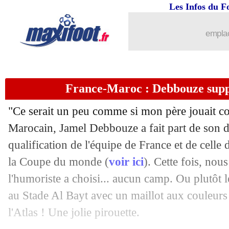
14/12
EdF
: Y. Fofana - "un gros morceau en
Les Infos du F
14/12
VIDEO
: haie d'honneur pour les Bleu
emplac
14/12
EdF
: Kolo Muani raconte son but
France-Maroc : Debbouze suppo
14/12
Maroc
: son avenir en club, Amrabat 
"Ce serait un peu comme si mon père jouait c
14/12
EdF
: une première en CdM depuis le 
Marocain, Jamel Debbouze a fait part de son d
qualification de l'équipe de France et de cell
14/12
Maroc
: Regragui félicite ses joueurs
la Coupe du monde (
voir ici
). Cette fois, nou
14/12
EdF
: l'émotion de Deschamps
l'humoriste a choisi... aucun camp. Ou plutôt le
au Stade Al Bayt avec un maillot aux couleurs
14/12
EdF
: Hernandez pense déjà à la final
l'Atlas ! Une jolie pirouette.