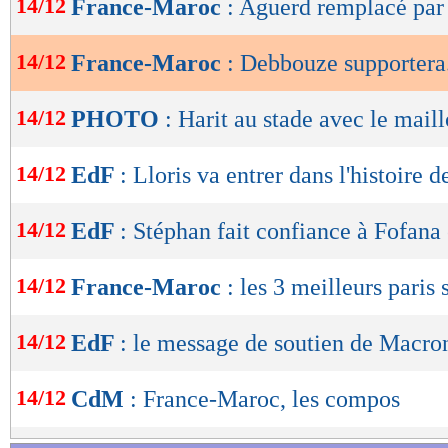
14/12
France-Maroc
: Aguerd remplacé par 
de
lecture
14/12
France-Maroc
: Debbouze supportera.
OK
14/12
PHOTO
: Harit au stade avec le mail
14/12
EdF
: Lloris va entrer dans l'histoire 
14/12
EdF
: Stéphan fait confiance à Fofana
14/12
France-Maroc
: les 3 meilleurs paris 
14/12
EdF
: le message de soutien de Macro
14/12
CdM
: France-Maroc, les compos