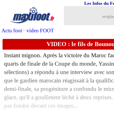
14/12
EdF
: Stéphan fait confiance à Fofana
Les Infos du F
14/12
France-Maroc
: les 3 meilleurs paris 
emplac
14/12
EdF
: le message de soutien de Macro
>
Actu foot
video FOOT
VIDEO : le fils de Bounou 
14/12
CdM
: France-Maroc, les compos
Instant mignon. Après la victoire du Maroc fa
14/12
EdF
: le forfait de Rabiot se confirme 
quarts de finale de la Coupe du monde, Yassi
sélections) a répondu à une interview avec son 
14/12
Sondage MF
: optimisme pour les Ble
que le gardien marocain réagissait à la qualific
14/12
Real
: Ronaldo s'entraîne à Valdebeba
demi-finale, sa progéniture a confondu le micr
glace, qu'il a goulûment léché à deux reprises
14/12
Monza
: Berlusconi dérape...
pas fondre devant ces images...