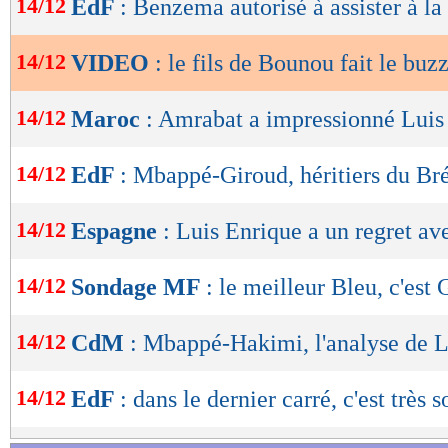
14/12
EdF
: Benzema autorisé à assister à la 
de
lecture
14/12
VIDEO
: le fils de Bounou fait le buz
OK
14/12
Maroc
: Amrabat a impressionné Luis
14/12
EdF
: Mbappé-Giroud, héritiers du Bré
14/12
Espagne
: Luis Enrique a un regret av
14/12
Sondage MF
: le meilleur Bleu, c'es
14/12
CdM
: Mbappé-Hakimi, l'analyse de 
14/12
EdF
: dans le dernier carré, c'est très s