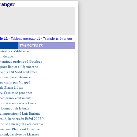
tranger
Debbouze supportera... les deux
au stade avec le maillot du Maroc
ntrer dans l'histoire de la CdM
it confiance à Fofana et Konaté
les 3 meilleurs paris sportifs
 de soutien de Macron
roc, les compos
de L1
-
Tableau mercato L1
-
Transferts étranger
de Rabiot se confirme !
TRANSFERTS
timisme pour les Bleus !
entraîne à Valdebebas
ni dérape...
s Henrique prolonge à Botafogo
 pour Rabiot et Upamecano
 la piste Al Sadd confirmée
eut récupérer Bennacer
 ne craint pas Mbappé
l de Zlatan à Leao
lty, Casillas se prononce
 Upamecano vont mieux
orisé à assister à la finale
de Bounou fait le buzz
 a impressionné Luis Enrique
oud, héritiers du Brésil 2002 ?
nrique a un regret avec Sarabia
 meilleur Bleu, c'est Griezmann
kimi, l'analyse de Lizarazu