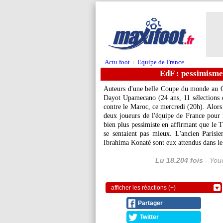
Actu foot
Equipe de France
>
EdF : pessimism
Auteurs d'une belle Coupe du monde au Qat
Dayot Upamecano (24 ans, 11 sélections e
contre le Maroc, ce mercredi (20h). Alors
deux joueurs de l'équipe de France pour 
bien plus pessimiste en affirmant que le T
se sentaient pas mieux. L'ancien Parisi
Ibrahima Konaté sont eux attendus dans le
Lu 18.204 fois
- Youc
afficher les réactions (+)
Partager
Twitter