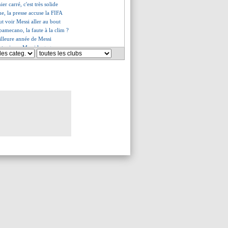
ier carré, c'est très solide
ne, la presse accuse la FIFA
t voir Messi aller au bout
pamecano, la faute à la clim ?
eilleure année de Messi
t toujours Messi la gagner
dernier Mondial, Messi confirme
resse mondiale applaudit Messi
lus décisif de l'histoire
ni se prononce sur la finale
Hervé Renard derrière les Lions
en veut à l'arbitre
Leicester prêt à offrir 45 M€
es du mar. 13 décembre 2022
es du lun. 12 décembre 2022