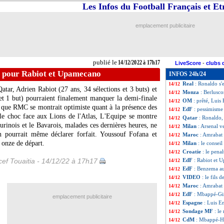
Les Infos du Football Français et E
France-Maroc
: 
14/12
PHOTO
: Harit 
14/12
EdF
: Lloris va e
14/12
emplacement publicitaire
EdF
: Stéphan fa
14/12
France-Maroc
: 
14/12
EdF
: le message
14/12
CdM
: France-Ma
14/12
publié le
14/12/2022 à 17h17
LiveScore
-
clubs 
EdF
: le forfait 
14/12
e pour Rabiot et Upamecano
INFOS 24h/24
Sondage MF
: op
14/12
Real
: Ronaldo s'
14/12
ar, Adrien Rabiot (27 ans, 34 sélections et 3 buts) et
Monza
: Berlusco
14/12
t 1 but) pourraient finalement manquer la demi-finale
OM
: prêté, Lui
14/12
 que RMC se montrait optimiste quant à la présence des
EdF
: pessimisme
14/12
le choc face aux Lions de l'Atlas, L'Equipe se montre
Qatar
: Ronaldo,
14/12
urinois et le Bavarois, malades ces dernières heures, ne
Milan
: Arsenal v
14/12
en pourrait même déclarer forfait. Youssouf Fofana et
Maroc
: Amrabat
14/12
 onze de départ.
Milan
: le consei
14/12
Croatie
: le pena
14/12
ef Touaitia - 14/12/22 à 17h17
EdF
: Rabiot et
14/12
EdF
: Benzema aut
14/12
VIDEO
: le fils 
14/12
Maroc
: Amrabat
14/12
EdF
: Mbappé-Gir
14/12
emplacement publicitaire
Espagne
: Luis E
14/12
Sondage MF
: le
14/12
CdM
: Mbappé-Ha
14/12