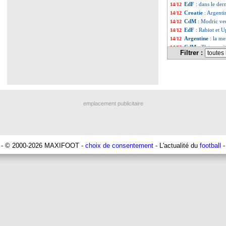
EdF
: dans le dern
14/12
Croatie
: Argenti
14/12
CdM
: Modric veu
14/12
EdF
: Rabiot et U
14/12
Argentine
: la m
14/12
CdM
: Zlatan voi
14/12
Filtrer :
Argentine
: son 
14/12
Argentine
: la p
14/12
CdM
: Messi, le p
14/12
Argentine
: Scalo
14/12
France-Maroc
: 
14/12
Croatie
: Modric 
14/12
emplacement publicitaire
Angers
: Ounahi, 
14/12
Liste des brèv
...
Liste des brèv
...
- © 2000-2026 MAXIFOOT -
choix de consentement
- L'actualité du
football
-