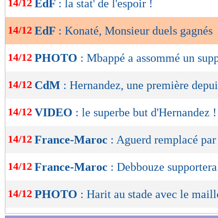
14/12
EdF
: la stat' de l'espoir !
de
lecture
14/12
EdF
: Konaté, Monsieur duels gagnés
OK
14/12
PHOTO
: Mbappé a assommé un supp
14/12
CdM
: Hernandez, une première depu
14/12
VIDEO
: le superbe but d'Hernandez !
14/12
France-Maroc
: Aguerd remplacé par 
14/12
France-Maroc
: Debbouze supportera.
14/12
PHOTO
: Harit au stade avec le mail