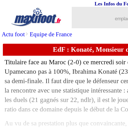
...
Liste des brèves du jeu. 15 décembre 
Les Infos du F
14/12
EdF
: Pogba et "Griezmannkante"
emplac
14/12
CdM
: Deschamps rejoint un cercle tr
>
Actu foot
Equipe de France
EdF : Konaté, Monsieur d
14/12
EdF
: Griezmann impressionné par le
Titulaire face au Maroc (2-0) ce mercredi soir
14/12
VIDEO
: la joie des Bleus dans le vest
Upamecano pas à 100%, Ibrahima Konaté (23 an
sa demi-finale. Il faut dire que le défenseur c
14/12
EdF
: Y. Fofana - "un gros morceau en
la rencontre avec une statistique intéressante 
14/12
VIDEO
: haie d'honneur pour les Bleu
les duels (21 gagnés sur 22, ndlr), il est le jou
ratio dans ce domaine depuis le début de la 
14/12
EdF
: Kolo Muani raconte son but
Au vu de sa prestation plus que convaincante, i