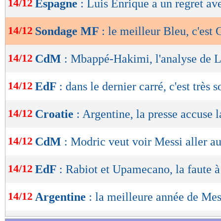
14/12
Espagne
: Luis Enrique a un regret av
de
lecture
14/12
Sondage MF
: le meilleur Bleu, c'es
OK
14/12
CdM
: Mbappé-Hakimi, l'analyse de 
14/12
EdF
: dans le dernier carré, c'est très s
14/12
Croatie
: Argentine, la presse accuse 
14/12
CdM
: Modric veut voir Messi aller a
14/12
EdF
: Rabiot et Upamecano, la faute à
14/12
Argentine
: la meilleure année de Mes