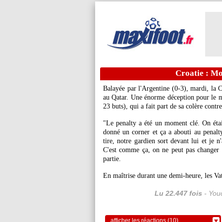
Croatie : Mo
Balayée par l'Argentine (0-3), mardi, la 
au Qatar. Une énorme déception pour le mi
23 buts), qui a fait part de sa colère contre 
"Le penalty a été un moment clé. On était
donné un corner et ça a abouti au penalty.
tire, notre gardien sort devant lui et je n
C'est comme ça, on ne peut pas changer l
partie.
En maîtrise durant une demi-heure, les Vat
Lu 22.447 fois
- Youc
afficher les réactions (10)