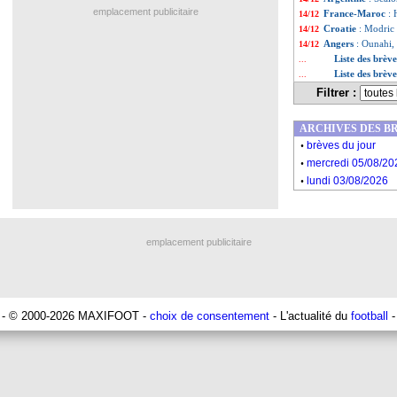
emplacement publicitaire
France-Maroc
: 
14/12
Croatie
: Modric 
14/12
Angers
: Ounahi, 
14/12
Liste des brèv
...
Liste des brèv
...
Filtrer :
ARCHIVES DES B
.
brèves du jour
.
mercredi 05/08/20
.
lundi 03/08/2026
emplacement publicitaire
- © 2000-2026 MAXIFOOT -
choix de consentement
- L'actualité du
football
-