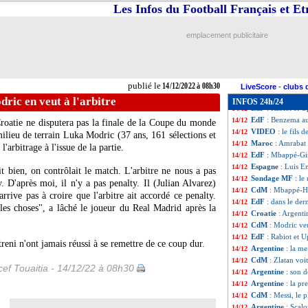
Real
: Ronaldo s'
14/12
Les Infos du Football Français et E
Monza
: Berlusco
14/12
OM
: prêté, Lui
14/12
emplacement publicitaire
EdF
: pessimisme
14/12
Qatar
: Ronaldo,
14/12
Milan
: Arsenal v
14/12
Maroc
: Amrabat
14/12
publié le
14/12/2022 à 08h30
Milan
: le consei
14/12
LiveScore
-
clubs 
Croatie
: le pena
14/12
dric en veut à l'arbitre
INFOS 24h/24
EdF
: Rabiot et
14/12
EdF
: Benzema aut
14/12
Croatie ne disputera pas la finale de la Coupe du monde
VIDEO
: le fils 
14/12
lieu de terrain Luka Modric (37 ans, 161 sélections et
Maroc
: Amrabat
14/12
l'arbitrage à l'issue de la partie.
EdF
: Mbappé-Gir
14/12
Espagne
: Luis E
14/12
 bien, on contrôlait le match. L'arbitre ne nous a pas
Sondage MF
: le
14/12
 D'après moi, il n'y a pas penalty. Il (Julian Alvarez)
CdM
: Mbappé-Ha
14/12
'arrive pas à croire que l'arbitre ait accordé ce penalty.
EdF
: dans le dern
14/12
es choses", a lâché le joueur du Real Madrid après la
Croatie
: Argenti
14/12
CdM
: Modric veu
14/12
EdF
: Rabiot et U
14/12
reni n'ont jamais réussi à se remettre de ce coup dur.
Argentine
: la m
14/12
CdM
: Zlatan voi
14/12
ef Touaitia - 14/12/22 à 08h30
Argentine
: son 
14/12
Argentine
: la p
14/12
CdM
: Messi, le p
14/12
Argentine
: Scalo
14/12