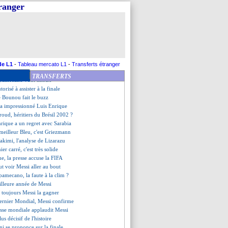
entraîne à Valdebebas
tranger
ni dérape...
s Henrique prolonge à Botafogo
 pour Rabiot et Upamecano
 la piste Al Sadd confirmée
eut récupérer Bennacer
 ne craint pas Mbappé
l de Zlatan à Leao
de L1
-
Tableau mercato L1
-
Transferts étranger
lty, Casillas se prononce
TRANSFERTS
 Upamecano vont mieux
orisé à assister à la finale
de Bounou fait le buzz
 a impressionné Luis Enrique
oud, héritiers du Brésil 2002 ?
nrique a un regret avec Sarabia
 meilleur Bleu, c'est Griezmann
kimi, l'analyse de Lizarazu
ier carré, c'est très solide
ne, la presse accuse la FIFA
t voir Messi aller au bout
pamecano, la faute à la clim ?
eilleure année de Messi
t toujours Messi la gagner
dernier Mondial, Messi confirme
resse mondiale applaudit Messi
lus décisif de l'histoire
ni se prononce sur la finale