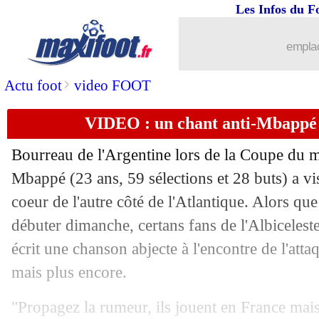
16/11
Lyon
: un cador italien n'oublie pas A
Les Infos du F
16/11
Barça
: après Piqué, Lewandowski pre
emplac
16/11
EdF
: Rabiot n'a pas douté
>
Actu foot
video FOOT
VIDEO : un chant anti-Mbappé d
16/11
Amical
: la Tunisie s'offre l'Iran
Bourreau de l'Argentine lors de la Coupe du 
16/11
Euro 2028
: Royaume-Uni et Irlande c
Mbappé (23 ans, 59 sélections et 28 buts) a vi
coeur de l'autre côté de l'Atlantique. Alors que
16/11
Juve
: Rabiot n'a aucun regret
débuter dimanche, certans fans de l'Albicelest
16/11
Man Utd
: CR7 sur Messi, Morgan an
écrit une chanson abjecte à l'encontre de l'atta
mais plus encore.
16/11
PSG
: deux matchs amicaux en décem
"Propagez la rumeur, ils jouent en France mai