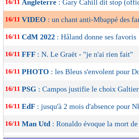
16/11
Angleterre
: Gary Cahill dit stop (offi
de
lecture
16/11
VIDEO
: un chant anti-Mbappé des fa
OK
16/11
CdM 2022
: Håland donne ses favoris
16/11
FFF
: N. Le Graët - "je n'ai rien fait"
16/11
PHOTO
: les Bleus s'envolent pour D
16/11
PSG
: Campos justifie le choix Galtier
16/11
EdF
: jusqu'à 2 mois d'absence pour 
16/11
Man Utd
: Ronaldo évoque la mort de 