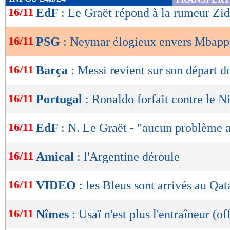
de
16/11
EdF
: Le Graët répond à la rumeur Zi
lecture
16/11
PSG
: Neymar élogieux envers Mbapp
OK
16/11
Barça
: Messi revient sur son départ 
16/11
Portugal
: Ronaldo forfait contre le N
16/11
EdF
: N. Le Graët - "aucun problème
16/11
Amical
: l'Argentine déroule
16/11
VIDEO
: les Bleus sont arrivés au Qat
16/11
Nîmes
: Usaï n'est plus l'entraîneur (of