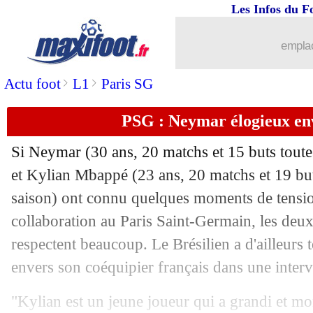
Les Infos du F
emplac
>
>
Actu foot
L1
Paris SG
PSG : Neymar élogieux e
Si Neymar (30 ans, 20 matchs et 15 buts toutes
et Kylian Mbappé (23 ans, 20 matchs et 19 but
saison) ont connu quelques moments de tensio
...
brèves d'AUJOURD'HUI ( 6 août 202
collaboration au Paris Saint-Germain, les deux
respectent beaucoup. Le Brésilien a d'ailleurs
...
Liste des brèves du jeu. 17 novembre 
envers son coéquipier français dans une inter
16/11
Amical
: l'Italie enchaîne, le Mexique
"Kylian est un jeune joueur qui a grandi et mon